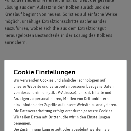
Punkt des Heberohres erreicht ist, so fließt die gesamte
Lösung aus dem Aufsatz in den Kolben zurück und der
Kreislauf beginnt von neuem. So ist es auf einfache Weise
möglich, unzählige Extraktionsschritte nacheinander
auszuführen, wobei sich die aus dem Extraktionsgut
herausgelösten Bestandteile in der Lösung des Kolbens
anreichern.
Ausstattung und technische Daten
Cookie Einstellungen
unteres Anschlussrohr: d = 12 mm (außen)
Wir verwenden Cookies und ähnliche Technologien auf
oberes Glasgewinde: GL 25/12
unserer Website und verarbeiten personenbezogene Daten
von Besucher:innen (z.B. IP-Adresse), um z.B. Inhalte und
Anzeigen zu personalisieren, Medien von Drittanbietern
einzubinden oder Zugriffe auf unsere Website zu analysieren.
Notwendiges Zubehör
Die Datenverarbeitung erfolgt erst durch gesetzte Cookies.
Extraktionshülsen 10 x 100 mm (32995-02)
Wir teilen Daten mit Dritten, die wir in den Einstellungen
benennen.
Die Zustimmung kann erteilt oder abgelehnt werden. Sie