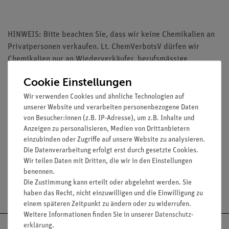
HINWEIS: Bitte beachten Sie, dass wir keine Chemikalien an
Privatpersonen verkaufen. Lt. ChemVerbotsV dürfen wir
Chemikalien nur an Wiederverkäufer, berufsmässige
Verwender und öffentliche Forschungs-, Untersuchungs- und
Cookie Einstellungen
Lehranstalten abgeben.
Wir verwenden Cookies und ähnliche Technologien auf
unserer Website und verarbeiten personenbezogene Daten
von Besucher:innen (z.B. IP-Adresse), um z.B. Inhalte und
Anzeigen zu personalisieren, Medien von Drittanbietern
einzubinden oder Zugriffe auf unsere Website zu analysieren.
Media / Downloads
Die Datenverarbeitung erfolgt erst durch gesetzte Cookies.
Wir teilen Daten mit Dritten, die wir in den Einstellungen
benennen.
Die Zustimmung kann erteilt oder abgelehnt werden. Sie
Versandkostenfrei ab 300,- €
haben das Recht, nicht einzuwilligen und die Einwilligung zu
einem späteren Zeitpunkt zu ändern oder zu widerrufen.
Weitere Informationen finden Sie in unserer
Daten­schutz­
erklärung
.