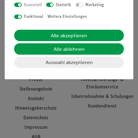
Essenziell
Statistik
Marketing
Nach oben
Funktional
Weitere Einstellungen
Alle akzeptieren
Informationen
Service
Alle ablehnen
Unternehmen
Übersicht Service
Auswahl akzeptieren
Projekte und Lösungen
Beratung & Showroom
Presse
Inventarisierungs- &
Einräumservice
Stellenangebote
Inbetriebnahme & Schulungen
Kontakt
Kundendienst
Hinweisgeberschutz
Datenschutz
Impressum
AGB