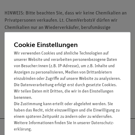
HINWEIS: Bitte beachten Sie, dass wir keine Chemikalien an
Privatpersonen verkaufen. Lt. ChemVerbotsV dürfen wir
Chemikalien nur an Wiederverkäufer, berufsmässige
Verwender und öffentliche Forschungs-, Untersuchungs- und
Lehranstalten abgeben.
Cookie Einstellungen
Wir verwenden Cookies und ähnliche Technologien auf
unserer Website und verarbeiten personenbezogene Daten
von Besucher:innen (z.B. IP-Adresse), um z.B. Inhalte und
Anzeigen zu personalisieren, Medien von Drittanbietern
Media / Downloads
einzubinden oder Zugriffe auf unsere Website zu analysieren.
Die Datenverarbeitung erfolgt erst durch gesetzte Cookies.
Wir teilen Daten mit Dritten, die wir in den Einstellungen
benennen.
Versandkostenfrei ab 300,- €
Die Zustimmung kann erteilt oder abgelehnt werden. Sie
haben das Recht, nicht einzuwilligen und die Einwilligung zu
einem späteren Zeitpunkt zu ändern oder zu widerrufen.
Weitere Informationen finden Sie in unserer
Daten­schutz­
erklärung
.