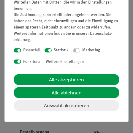
Wir teilen Daten mit Dritten, die wir in den Einstellungen
benennen.
Die Zustimmung kann erteilt oder abgelehnt werden. Sie
Unternehmen
Übersicht Service
haben das Recht, nicht einzuwilligen und die Einwilligung zu
Projekte und Lösungen
Beratung & Showroom
einem späteren Zeitpunkt zu ändern oder zu widerrufen.
Weitere Informationen finden Sie in unserer
Daten­schutz­
Presse
Inventarisierungs- &
erklärung
.
Einräumservice
Stellenangebote
Essenziell
Statistik
Marketing
Inbetriebnahme & Schulungen
Kontakt
Kundendienst
Funktional
Weitere Einstellungen
Hinweisgeberschutz
Datenschutz
Alle akzeptieren
Impressum
AGB
Alle ablehnen
Download &
Auswahl akzeptieren
Support
Social Media
Bestellvorgang
Blog