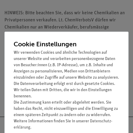
HINWEIS: Bitte beachten Sie, dass wir keine Chemikalien an
Privatpersonen verkaufen. Lt. ChemVerbotsV dürfen wir
Chemikalien nur an Wiederverkäufer, berufsmässige
Verwender und öffentliche Forschungs-, Untersuchungs- und
Lehranstalten abgeben.
Cookie Einstellungen
Wir verwenden Cookies und ähnliche Technologien auf
unserer Website und verarbeiten personenbezogene Daten
von Besucher:innen (z.B. IP-Adresse), um z.B. Inhalte und
Anzeigen zu personalisieren, Medien von Drittanbietern
Media / Downloads
einzubinden oder Zugriffe auf unsere Website zu analysieren.
Die Datenverarbeitung erfolgt erst durch gesetzte Cookies.
Wir teilen Daten mit Dritten, die wir in den Einstellungen
benennen.
Versandkostenfrei ab 300,- €
Die Zustimmung kann erteilt oder abgelehnt werden. Sie
haben das Recht, nicht einzuwilligen und die Einwilligung zu
einem späteren Zeitpunkt zu ändern oder zu widerrufen.
Weitere Informationen finden Sie in unserer
Daten­schutz­
erklärung
.