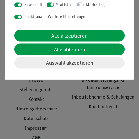
Essenziell
Statistik
Marketing
Nach oben
Funktional
Weitere Einstellungen
Alle akzeptieren
Informationen
Service
Alle ablehnen
Unternehmen
Übersicht Service
Auswahl akzeptieren
Projekte und Lösungen
Beratung & Showroom
Presse
Inventarisierungs- &
Einräumservice
Stellenangebote
Inbetriebnahme & Schulungen
Kontakt
Kundendienst
Hinweisgeberschutz
Datenschutz
Impressum
AGB