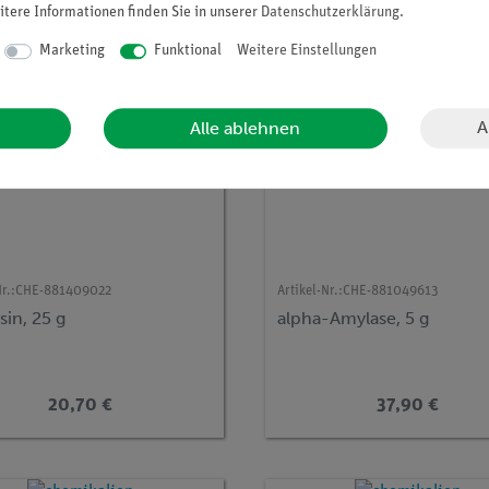
itere Informationen finden Sie in unserer
Daten­schutz­erklärung
.
Marketing
Funktional
Weitere Einstellungen
A
Alle ablehnen
r.:
CHE-881409022
Artikel-Nr.:
CHE-881049613
sin, 25 g
alpha-Amylase, 5 g
20,70 €
37,90 €