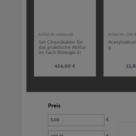
Artikel-Nr.:
46064-88
Artikel-Nr.:
CHE-
Set Chemikalien für
Acetylsalicy
das praktische Abitur
g
im Fach Biologie in
Niedersachsen
414,60 €
13,8
Preis
€