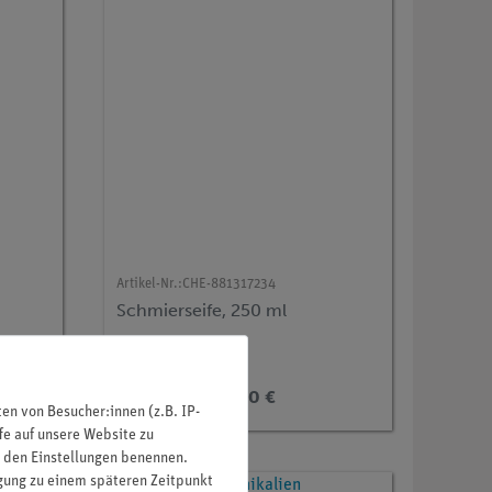
Artikel-Nr.:
CHE-881317234
Schmierseife, 250 ml
6,80 €
n von Besucher:innen (z.B. IP-
fe auf unsere Website zu
in den Einstellungen benennen.
igung zu einem späteren Zeitpunkt