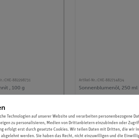
r.:
CHE-882298731
Artikel-Nr.:
CHE-882714834
nit , 100 g
Sonnenblumenöl, 250 ml
en
11,70 €
7,00 €
che Technologien auf unserer Website und verarbeiten personenbezogene Date
zeigen zu personalisieren, Medien von Drittanbietern einzubinden oder Zugrif
g erfolgt erst durch gesetzte Cookies. Wir teilen Daten mit Dritten, die wir 
 abgelehnt werden. Sie haben das Recht, nicht einzuwilligen und die Einwill