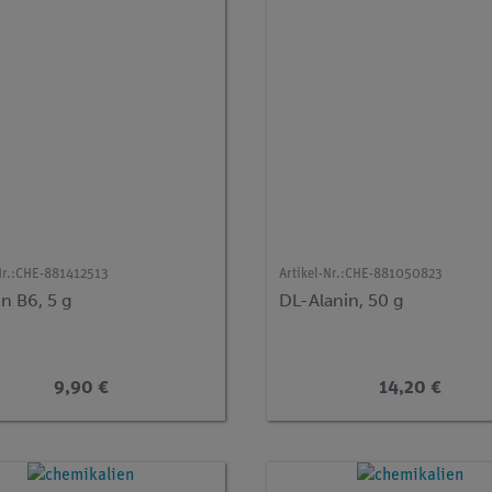
r.:
CHE-881412513
Artikel-Nr.:
CHE-881050823
n B6, 5 g
DL-Alanin, 50 g
9,90 €
14,20 €