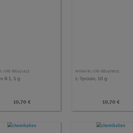
r.:
CHE-881411413
Artikel-Nr.:
CHE-881409021
n B 1, 5 g
L-Tyrosin, 10 g
10,70 €
10,70 €