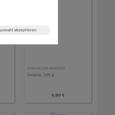
uswahl akzeptieren
Artikel-Nr.:
CHE-881053531
Dextrin, 100 g
6,90 €