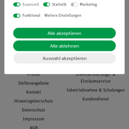
Essenziell
Statistik
Marketing
Nach oben
Funktional
Weitere Einstellungen
Alle akzeptieren
Informationen
Service
Alle ablehnen
Unternehmen
Übersicht Service
Auswahl akzeptieren
Projekte und Lösungen
Beratung & Showroom
Presse
Inventarisierungs- &
Einräumservice
Stellenangebote
Inbetriebnahme & Schulungen
Kontakt
Kundendienst
Hinweisgeberschutz
Datenschutz
Impressum
AGB