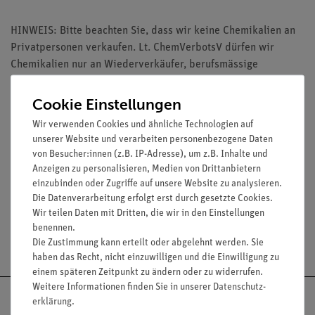
HINWEIS: Bitte beachten Sie, dass wir keine Chemikalien an
Privatpersonen verkaufen. Lt. ChemVerbotsV dürfen wir
Chemikalien nur an Wiederverkäufer, berufsmässige
Verwender und öffentliche Forschungs-, Untersuchungs- und
Lehranstalten abgeben.
Cookie Einstellungen
Wir verwenden Cookies und ähnliche Technologien auf
unserer Website und verarbeiten personenbezogene Daten
von Besucher:innen (z.B. IP-Adresse), um z.B. Inhalte und
Anzeigen zu personalisieren, Medien von Drittanbietern
Media / Downloads
einzubinden oder Zugriffe auf unsere Website zu analysieren.
Die Datenverarbeitung erfolgt erst durch gesetzte Cookies.
Wir teilen Daten mit Dritten, die wir in den Einstellungen
benennen.
Versandkostenfrei ab 300,- €
Die Zustimmung kann erteilt oder abgelehnt werden. Sie
haben das Recht, nicht einzuwilligen und die Einwilligung zu
einem späteren Zeitpunkt zu ändern oder zu widerrufen.
Weitere Informationen finden Sie in unserer
Daten­schutz­
erklärung
.