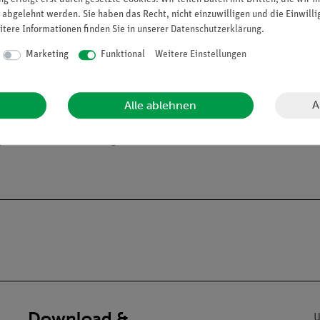
 abgelehnt werden. Sie haben das Recht, nicht einzuwilligen und die Einwill
itere Informationen finden Sie in unserer
Daten­schutz­erklärung
.
Marketing
Funktional
Weitere Einstellungen
A
Alle ablehnen
alien an Privatpersonen verkaufen. Lt. ChemVerbotsV dürfen wir C
gs und Lehranstalten abgeben.
Download &
U