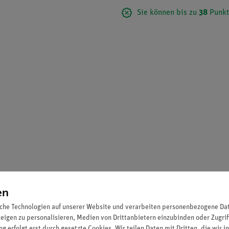
Sie können bis zu
38
Punkt
en
che Technologien auf unserer Website und verarbeiten personenbezogene Date
zeigen zu personalisieren, Medien von Drittanbietern einzubinden oder Zugrif
g erfolgt erst durch gesetzte Cookies. Wir teilen Daten mit Dritten, die wir 