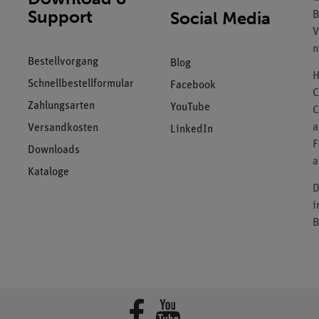
Support
Social Media
B
V
n
Bestellvorgang
Blog
H
Schnellbestellformular
Facebook
C
Zahlungsarten
YouTube
C
a
Versandkosten
LinkedIn
F
Downloads
a
Kataloge
D
i
B