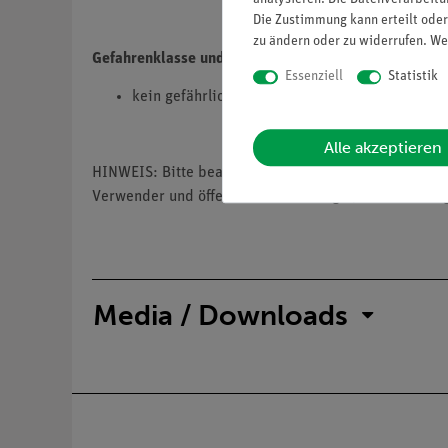
Die Zustimmung kann erteilt oder
zu ändern oder zu widerrufen. We
Gefahrenklasse und Gefahrenkategorie
Essenziell
Statistik
kein gefährlicher Stoff
Alle akzeptieren
HINWEIS: Bitte beachten sie, dass wir keine Chemik
Verwender und öffentliche Forschungs-, Untersuchun
Media / Downloads