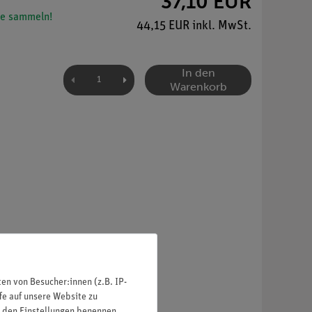
37,10 EUR
e sammeln!
44,15 EUR inkl. MwSt.
In den
Warenkorb
n von Besucher:innen (z.B. IP-
fe auf unsere Website zu
in den Einstellungen benennen.