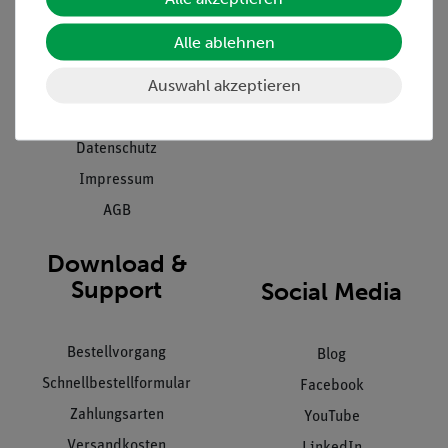
Presse
Inventarisierungs- &
Alle ablehnen
Einräumservice
Stellenangebote
Inbetriebnahme & Schulungen
Auswahl akzeptieren
Kontakt
Kundendienst
Hinweisgeberschutz
Datenschutz
Impressum
AGB
Download &
Support
Social Media
Bestellvorgang
Blog
Schnellbestellformular
Facebook
Zahlungsarten
YouTube
Versandkosten
LinkedIn