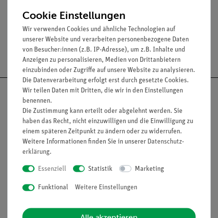
Durchmesser: ca. 140 mm
Cookie Einstellungen
Wir verwenden Cookies und ähnliche Technologien auf
unserer Website und verarbeiten personenbezogene Daten
von Besucher:innen (z.B. IP-Adresse), um z.B. Inhalte und
Versandkostenfrei ab 300,- €
Anzeigen zu personalisieren, Medien von Drittanbietern
einzubinden oder Zugriffe auf unsere Website zu analysieren.
Die Datenverarbeitung erfolgt erst durch gesetzte Cookies.
Wir teilen Daten mit Dritten, die wir in den Einstellungen
benennen.
Die Zustimmung kann erteilt oder abgelehnt werden. Sie
haben das Recht, nicht einzuwilligen und die Einwilligung zu
Nach oben
einem späteren Zeitpunkt zu ändern oder zu widerrufen.
Weitere Informationen finden Sie in unserer
Daten­schutz­
erklärung
.
Informationen
Service
Essenziell
Statistik
Marketing
Funktional
Weitere Einstellungen
Unternehmen
Übersicht Service
Projekte und Lösungen
Beratung & Showroom
Alle akzeptieren