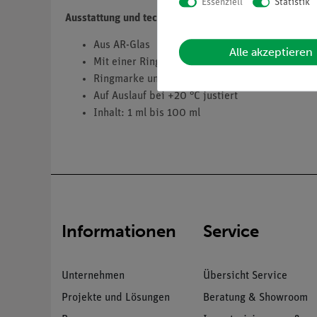
Essenziell
Statistik
Ausstattung und technische Daten
Aus AR-Glas
Alle akzeptieren
Mit einer Ringmarke zum exakten Abmessen
Ringmarke und Beschrifftung in kontraststarke
Auf Auslauf bei +20 °C justiert
Inhalt: 1 ml bis 100 ml
Informationen
Service
Unternehmen
Übersicht Service
Projekte und Lösungen
Beratung & Showroom