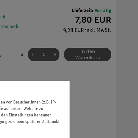
Lieferzeit:
Vorrätig
- €
7,80 EUR
 sammeln!
9,28 EUR inkl. MwSt.
In den
Warenkorb
n von Besucher:innen (z.B. IP-
fe auf unsere Website zu
in den Einstellungen benennen.
igung zu einem späteren Zeitpunkt