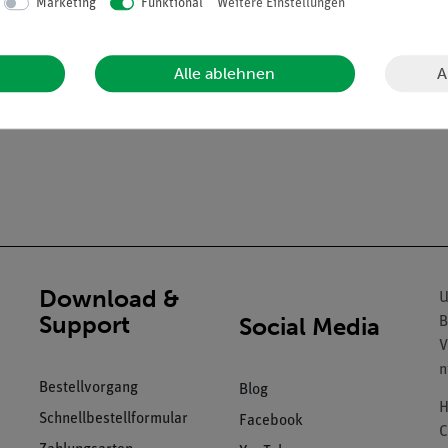
Marketing
Funktional
Weitere Einstellungen
A
Alle ablehnen
r Farbe
Download &
U
Support
Social Media
B
V
n
Bestellvorgang
Blog
H
Schnellbestellformular
Facebook
C