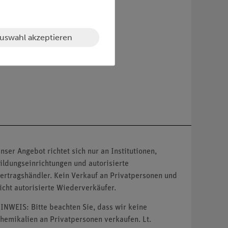
uswahl akzeptieren
nser Angebot richtet sich nur an Institutionen,
ildungseinrichtungen und autorisierte
ertragshändler. Kein Verkauf an Privatpersonen und
icht autorisierte Wiederverkäufer.
INWEIS: Bitte beachten Sie, dass wir keine
hemikalien an Privatpersonen verkaufen. Lt.