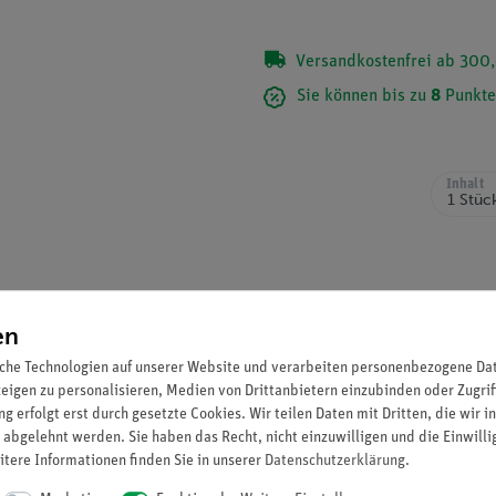
Versandkostenfrei ab 300,
Sie können bis zu
8
Punkte
Inhalt
en
che Technologien auf unserer Website und verarbeiten personenbezogene Date
zeigen zu personalisieren, Medien von Drittanbietern einzubinden oder Zugrif
g erfolgt erst durch gesetzte Cookies. Wir teilen Daten mit Dritten, die wir 
 abgelehnt werden. Sie haben das Recht, nicht einzuwilligen und die Einwill
egebenen Flüssigkeitsvolumens.
itere Informationen finden Sie in unserer
Daten­schutz­erklärung
.