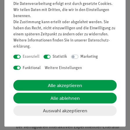
Prinzip
Die Datenverarbeitung erfolgt erst durch gesetzte Cookies.
Wir teilen Daten mit Dritten, die wir in den Einstellungen
In diesem Schülerversuch soll Ammoniakdünger hergestellt
benennen.
werden. Dazu wird Ammoniaklösung mit Schwefelsäure
Die Zustimmung kann erteilt oder abgelehnt werden. Sie
umgesetzt, so dass nach dem Eindampfen des Lösungsmittels
haben das Recht, nicht einzuwilligen und die Einwilligung zu
Ammoniumsulfat erhalten wird.
einem späteren Zeitpunkt zu ändern oder zu widerrufen.
Weitere Informationen finden Sie in unserer
Daten­schutz­
erklärung
.
Vorteile
Essenziell
Statistik
Marketing
Versuch ist Teil einer Komplettlösung mit zahlreichen
Funktional
Weitere Einstellungen
Versuchen aus dem Bereich Anorganischer Chemie -
Düngemittel, einfacher Aufbau einer Unterrichtsreihe
Alle akzeptieren
Experimentierliteratur für Schüler und Lehrer erhältlich:
Alle ablehnen
Minimale Vorbereitungszeit
Gefährdungsbeurteilung für Schüler und Lehrer
Auswahl akzeptieren
erhältlich
Einfaches Lehren und effizientes Lernen beim Einsatz
der verfügbaren interaktiven Experimentier-Literatur