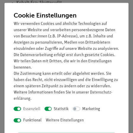
Kobalt-Erz: Skutterudit
Chrom-Erz: Chromit
Cookie Einstellungen
Vanadium-Erz: Descloizit
Wir verwenden Cookies und ähnliche Technologien auf
Titan-Erz: Zemenit
unserer Website und verarbeiten personenbezogene Daten
Molybdän-Erz: Molybdänit
von Besucher:innen (z.B. IP-Adresse), um z.B. Inhalte und
Wolfram-Erze: Wolframit, Scheelit
Anzeigen zu personalisieren, Medien von Drittanbietern
Zirkonium-Erz: Zirkon
einzubinden oder Zugriffe auf unsere Website zu analysieren.
Kupfer-Erze: Chalkosin, Chalkopyrit
Die Datenverarbeitung erfolgt erst durch gesetzte Cookies.
Blei-Erze: Bornit, Tetraedrit
Wir teilen Daten mit Dritten, die wir in den Einstellungen
Zink-Erz: Galanit
benennen.
Die Zustimmung kann erteilt oder abgelehnt werden. Sie
Zinn-Erze: Sphalerit, Smithsonit
haben das Recht, nicht einzuwilligen und die Einwilligung zu
Quecksilber-Erz: Cassiterit
einem späteren Zeitpunkt zu ändern oder zu widerrufen.
Antimon-Erz: Zinnober
Weitere Informationen finden Sie in unserer
Daten­schutz­
Silizium-Erze: Antimonit, Quarz
erklärung
.
Ausstattung und technische Daten
Essenziell
Statistik
Marketing
Format der Stücke ca. 45 x 60 mm
Funktional
Weitere Einstellungen
in Holzkasten mit Deckel
Maße (mm): 260 x 495