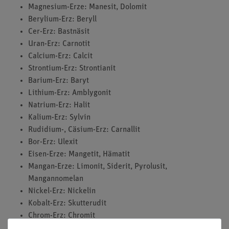
Magnesium-Erze: Manesit, Dolomit
Berylium-Erz: Beryll
Cer-Erz: Bastnäsit
Uran-Erz: Carnotit
Calcium-Erz: Calcit
Strontium-Erz: Strontianit
Barium-Erz: Baryt
Lithium-Erz: Amblygonit
Natrium-Erz: Halit
Kalium-Erz: Sylvin
Rudidium-, Cäsium-Erz: Carnallit
Bor-Erz: Ulexit
Eisen-Erze: Mangetit, Hämatit
Mangan-Erze: Limonit, Siderit, Pyrolusit,
Mangannomelan
Nickel-Erz: Nickelin
Kobalt-Erz: Skutterudit
Chrom-Erz: Chromit
Vanadium-Erz: Descloizit