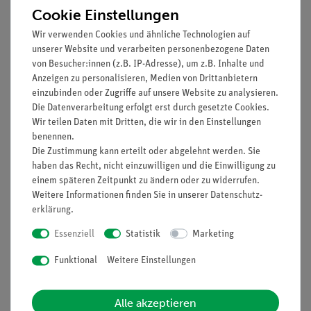
Cookie Einstellungen
Titan-Erz: Zemenit
Molybdän-Erz: Molybdänit
Wir verwenden Cookies und ähnliche Technologien auf
Wolfram-Erze: Wolframit, Scheelit
unserer Website und verarbeiten personenbezogene Daten
von Besucher:innen (z.B. IP-Adresse), um z.B. Inhalte und
Zirkonium-Erz: Zirkon
Anzeigen zu personalisieren, Medien von Drittanbietern
Kupfer-Erze: Chalkosin, Chalkopyrit
einzubinden oder Zugriffe auf unsere Website zu analysieren.
Blei-Erze: Bornit, Tetraedrit
Die Datenverarbeitung erfolgt erst durch gesetzte Cookies.
Zink-Erz: Galanit
Wir teilen Daten mit Dritten, die wir in den Einstellungen
Zinn-Erze: Sphalerit, Smithsonit
benennen.
Quecksilber-Erz: Cassiterit
Die Zustimmung kann erteilt oder abgelehnt werden. Sie
Antimon-Erz: Zinnober
haben das Recht, nicht einzuwilligen und die Einwilligung zu
einem späteren Zeitpunkt zu ändern oder zu widerrufen.
Silizium-Erze: Antimonit, Quarz
Weitere Informationen finden Sie in unserer
Daten­schutz­
Ausstattung und technische Daten
erklärung
.
Essenziell
Statistik
Marketing
Format der Stücke ca. 45 x 60 mm
in Holzkasten mit Deckel
Funktional
Weitere Einstellungen
Maße (mm): 260 x 495
inkl. Beschreibung
Alle akzeptieren