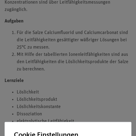
Konzentrationen sind über Leitfähigkeitsmessungen
zugänglich.
Aufgaben
Für die Salze Calciumfluorid und Calciumcarbonat sind
die Leitfähigkeiten gesättigter wäßriger Lösungen bei
25°C zu messen.
Mit Hilfe der tabellierten Ionenleitfähigkeiten sind aus
den Leitfähigkeiten die Löslichkeitsprodukte der Salze
zu berechnen.
Lernziele
Löslichkeit
Löslichkeitsprodukt
Löslichkeitskonstante
Dissoziation
elektrolytische Leitfähigkeit
Aktivität
Cookie Einstellungen