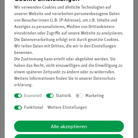
Leitwert
Wir verwenden Cookies und ähnliche Technologien auf
spezifische Leitfähigkeit
unserer Website und verarbeiten personenbezogene Daten
Ionenleitfähigkeit
von Besucher:innen (z.B. IP-Adresse), um z.B. Inhalte und
Ionenbeweglichkeit
Anzeigen zu personalisieren, Medien von Drittanbietern
einzubinden oder Zugriffe auf unsere Website zu analysieren.
(Versuchsliteratur nur in Englisch)
Die Datenverarbeitung erfolgt erst durch gesetzte Cookies.
Vorteile
Wir teilen Daten mit Dritten, die wir in den Einstellungen
benennen.
Gute und reproduzierbare Ergebnisse durch
Die Zustimmung kann erteilt oder abgelehnt werden. Sie
Temperaturkontrolle während des Experiments.
haben das Recht, nicht einzuwilligen und die Einwilligung zu
einem späteren Zeitpunkt zu ändern oder zu widerrufen.
Die Verwendung des kompakten Cobra4 Smartsense
Weitere Informationen finden Sie in unserer
Daten­schutz­
spart Platz.
erklärung
.
Essenziell
Statistik
Marketing
Lieferumfang
Funktional
Weitere Einstellungen
Media / Downloads
Alle akzeptieren