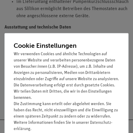
im Lieferunfang enthaltener Pumpenkurzschlussschlauch
aus Slílikon ermöglicht Betreiben des Themostaten auch
ohne angeschlossene externe Geräte.
Ausstattung und technische Daten
Umwälzset aus Edelstahl mit Befestigungswinkel
Cookie Einstellungen
inklusive eines Pumpenanschluss- und Rücklaufstutzens
mit je einer Olive von 13 mm Durchmesser.
Wir verwenden Cookies und ähnliche Technologien auf
Pumpenkurzschlussschlauch aus Silikon.
unserer Website und verarbeiten personenbezogene Daten
von Besucher:innen (z.B. IP-Adresse), um z.B. Inhalte und
Alle notwendigenMaterialien zur Befestigung am
Anzeigen zu personalisieren, Medien von Drittanbietern
Thermostaten sind im Lieferumfang enthalten.
einzubinden oder Zugriffe auf unsere Website zu analysieren.
Die Datenverarbeitung erfolgt erst durch gesetzte Cookies.
Wir teilen Daten mit Dritten, die wir in den Einstellungen
benennen.
Versandkostenfrei ab 300,- €
Die Zustimmung kann erteilt oder abgelehnt werden. Sie
haben das Recht, nicht einzuwilligen und die Einwilligung zu
einem späteren Zeitpunkt zu ändern oder zu widerrufen.
Weitere Informationen finden Sie in unserer
Daten­schutz­
erklärung
.