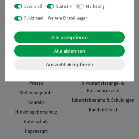
Essenziell
Statistik
Marketing
Nach oben
Funktional
Weitere Einstellungen
Alle akzeptieren
Informationen
Service
Alle ablehnen
Auswahl akzeptieren
Unternehmen
Übersicht Service
Projekte und Lösungen
Beratung & Showroom
Presse
Inventarisierungs- &
Einräumservice
Stellenangebote
Inbetriebnahme & Schulungen
Kontakt
Kundendienst
Hinweisgeberschutz
Datenschutz
Impressum