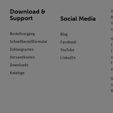
Download &
U
Support
Social Media
B
V
n
Bestellvorgang
Blog
H
Schnellbestellformular
Facebook
C
Zahlungsarten
YouTube
C
a
Versandkosten
LinkedIn
F
Downloads
a
Kataloge
D
i
B