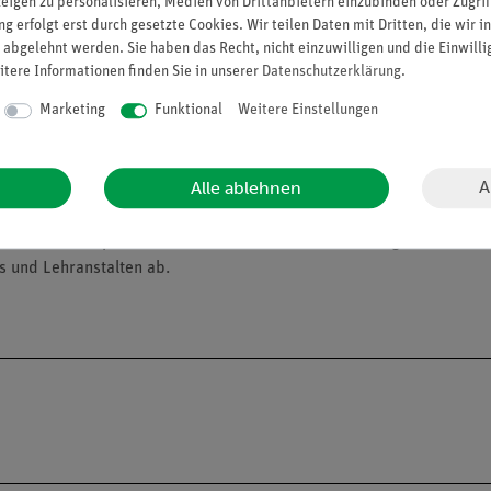
zeigen zu personalisieren, Medien von Drittanbietern einzubinden oder Zugrif
g erfolgt erst durch gesetzte Cookies. Wir teilen Daten mit Dritten, die wir 
 abgelehnt werden. Sie haben das Recht, nicht einzuwilligen und die Einwill
itere Informationen finden Sie in unserer
Daten­schutz­erklärung
.
01
Marketing
Funktional
Weitere Einstellungen
A
Alle ablehnen
alien an Privatpersonen verkaufen. Lt. ChemVerbotsV geben wir C
s und Lehranstalten ab.