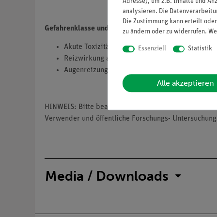
Adresse), um z.B. Inhalte und An
analysieren. Die Datenverarbeitun
Die Zustimmung kann erteilt oder
Gefahrenklasse und Gefahrenkategorie
zu ändern oder zu widerrufen. We
Akute Toxizität, Kategorie 3, Verschlucken, H3
Essenziell
Statistik
Reizwirkung auf die Haut, Kategorie 2, H315
Augenreizung, Kategorie 2, H319
Alle akzeptieren
HINWEIS: Bitte beachten sie, dass wir keine Chemik
Verwender und öffentliche Forschungs- Untersuchung
Media / Downloads