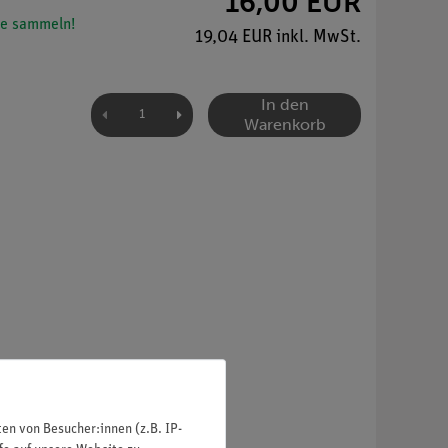
16,00 EUR
e sammeln!
19,04 EUR inkl. MwSt.
In den
Warenkorb
n von Besucher:innen (z.B. IP-