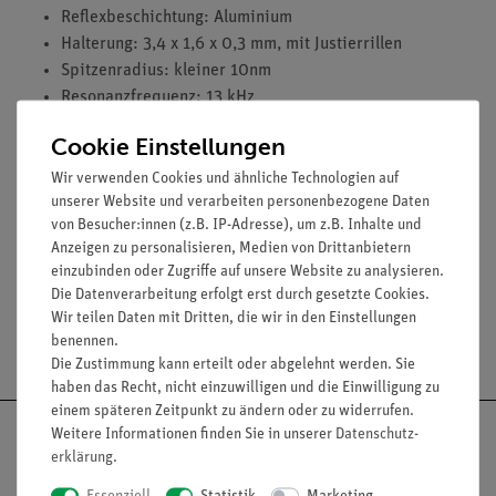
Reflexbeschichtung: Aluminium
Halterung: 3,4 x 1,6 x 0,3 mm, mit Justierrillen
Spitzenradius: kleiner 10nm
Resonanzfrequenz: 13 kHz
Federkonstante: 0,2 N/m
Cookie Einstellungen
Länge: 0,45mm
Breite: 0,05mm
Wir verwenden Cookies und ähnliche Technologien auf
unserer Website und verarbeiten personenbezogene Daten
10 Stück
von Besucher:innen (z.B. IP-Adresse), um z.B. Inhalte und
Gewicht: 0,04 kg
Anzeigen zu personalisieren, Medien von Drittanbietern
einzubinden oder Zugriffe auf unsere Website zu analysieren.
Die Datenverarbeitung erfolgt erst durch gesetzte Cookies.
Wir teilen Daten mit Dritten, die wir in den Einstellungen
Versandkostenfrei ab 300,- €
benennen.
Die Zustimmung kann erteilt oder abgelehnt werden. Sie
haben das Recht, nicht einzuwilligen und die Einwilligung zu
einem späteren Zeitpunkt zu ändern oder zu widerrufen.
Weitere Informationen finden Sie in unserer
Daten­schutz­
erklärung
.
Essenziell
Statistik
Marketing