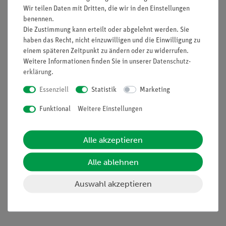
Informationen
Service
Wir teilen Daten mit Dritten, die wir in den Einstellungen
benennen.
Die Zustimmung kann erteilt oder abgelehnt werden. Sie
Unternehmen
Übersicht Service
haben das Recht, nicht einzuwilligen und die Einwilligung zu
einem späteren Zeitpunkt zu ändern oder zu widerrufen.
Projekte und Lösungen
Beratung & Showroom
Weitere Informationen finden Sie in unserer
Daten­schutz­
Presse
Inventarisierungs- &
erklärung
.
Einräumservice
Stellenangebote
Essenziell
Statistik
Marketing
Inbetriebnahme & Schulungen
Kontakt
Funktional
Weitere Einstellungen
Kundendienst
Hinweisgeberschutz
Datenschutz
Alle akzeptieren
Impressum
Alle ablehnen
AGB
Auswahl akzeptieren
Download &
Support
Social Media