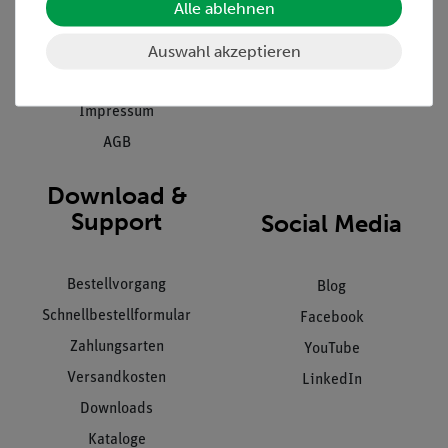
Alle ablehnen
Inbetriebnahme & Schulungen
Kontakt
Kundendienst
Auswahl akzeptieren
Hinweisgeberschutz
Datenschutz
Impressum
AGB
Download &
Support
Social Media
Bestellvorgang
Blog
Schnellbestellformular
Facebook
Zahlungsarten
YouTube
Versandkosten
LinkedIn
Downloads
Kataloge