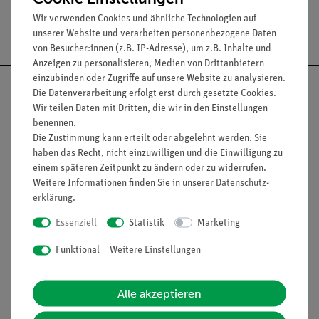
Wir verwenden Cookies und ähnliche Technologien auf
Versandkostenfrei ab 300,- €
unserer Website und verarbeiten personenbezogene Daten
von Besucher:innen (z.B. IP-Adresse), um z.B. Inhalte und
Anzeigen zu personalisieren, Medien von Drittanbietern
einzubinden oder Zugriffe auf unsere Website zu analysieren.
Die Datenverarbeitung erfolgt erst durch gesetzte Cookies.
Wir teilen Daten mit Dritten, die wir in den Einstellungen
benennen.
Nach oben
Die Zustimmung kann erteilt oder abgelehnt werden. Sie
haben das Recht, nicht einzuwilligen und die Einwilligung zu
einem späteren Zeitpunkt zu ändern oder zu widerrufen.
Weitere Informationen finden Sie in unserer
Daten­schutz­
Informationen
Service
erklärung
.
Essenziell
Statistik
Marketing
Unternehmen
Übersicht Service
Funktional
Weitere Einstellungen
Projekte und Lösungen
Beratung & Showroom
Presse
Inventarisierungs- &
Alle akzeptieren
Einräumservice
Stellenangebote