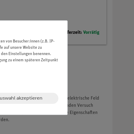
Lieferzeit:
Vorrätig
n von Besucher:innen (z.B. IP-
fe auf unsere Website zu
in den Einstellungen benennen.
igung zu einem späteren Zeitpunkt
uswahl akzeptieren
ie Ladungsträger, welche durch das elektrische Feld
ndeutig festgelegt, was den folgenden Versuch
iel zu zeigen, dass die Solarzelle Eigenschaften
rden.