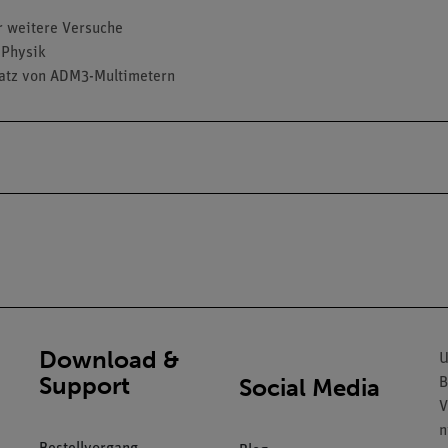
ür weitere Versuche
 Physik
satz von ADM3-Multimetern
Download &
U
Support
Social Media
B
V
n