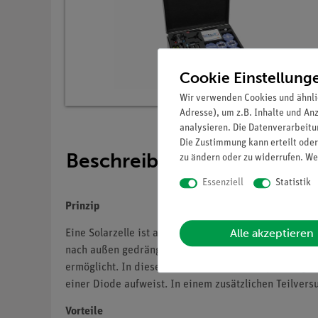
Cookie Einstellung
Wir verwenden Cookies und ähnli
Adresse), um z.B. Inhalte und An
analysieren. Die Datenverarbeitun
Die Zustimmung kann erteilt oder
Beschreibung
zu ändern oder zu widerrufen. We
Essenziell
Statistik
Prinzip
Alle akzeptieren
Eine Solarzelle ist aus einer p-dotierten und einer n
nach außen gedrängt werden und so eine Spannung er
ermöglicht. In diesem Versuch wird eine Spannung an
einer Diode aufweist. In einem zusätzlichen Teilvers
Vorteile