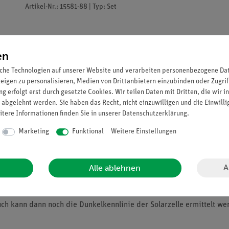
Artikel-Nr.: 15581-88 | Typ: Set
en
che Technologien auf unserer Website und verarbeiten personenbezogene Date
zeigen zu personalisieren, Medien von Drittanbietern einzubinden oder Zugrif
g erfolgt erst durch gesetzte Cookies. Wir teilen Daten mit Dritten, die wir 
 abgelehnt werden. Sie haben das Recht, nicht einzuwilligen und die Einwill
itere Informationen finden Sie in unserer
Daten­schutz­erklärung
.
Marketing
Funktional
Weitere Einstellungen
A
Alle ablehnen
-dotierten Schicht aufgebaut. Bei Lichteinfall entstehen jeweils fre
zeugen. Durch diesen Aufbau ist die Orientierung der Spannung ei
 die abgedunkelte Solarzelle angelegt, um an einem einfachen Beisp
uch kann dann noch die Dunkelkennlinie der Solarzelle ermittelt we