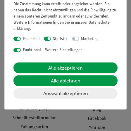
Projekte und Lösungen
Beratung & Showroom
Die Zustimmung kann erteilt oder abgelehnt werden. Sie
haben das Recht, nicht einzuwilligen und die Einwilligung zu
Presse
Inventarisierungs- &
einem späteren Zeitpunkt zu ändern oder zu widerrufen.
Einräumservice
Stellenangebote
Weitere Informationen finden Sie in unserer
Daten­schutz­
erklärung
.
Inbetriebnahme & Schulungen
Kontakt
Kundendienst
Essenziell
Statistik
Marketing
Hinweisgeberschutz
Datenschutz
Funktional
Weitere Einstellungen
Impressum
Alle akzeptieren
AGB
Alle ablehnen
Download &
Support
Social Media
Auswahl akzeptieren
Bestellvorgang
Blog
Schnellbestellformular
Facebook
Zahlungsarten
YouTube