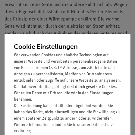
erwärmt sich eine Seite und die andere kühlt sich ab. Wegen
dieser Eigenschaft lässt sich mit Hilfe des Peltier-Elements
das Prinzip der einer Wärmepumpe erklären: Die warme
Seite wird nicht nur durch den elektrischen Strom erhitzt,
sondern auch durch das Abkühlen der anderen Seite, es wird
Energie von der kalten Seite auf die warme "gepumpt". In
Cookie Einstellungen
diesem Versuch werden Temperaturen und elektrische Arbeit
Wir verwenden Cookies und ähnliche Technologien auf
in Abhängigkeit von der Zeit gemessen. Daraus lassen sich
unserer Website und verarbeiten personenbezogene Daten
die elektrische Energie und Wärmeenergien auf beiden Seiten
von Besucher:innen (z.B. IP-Adresse), um z.B. Inhalte und
bestimmen und Leistungsziffer und Wirkungsgrad berechnen.
Anzeigen zu personalisieren, Medien von Drittanbietern
einzubinden oder Zugriffe auf unsere Website zu analysieren.
Vorteile
Die Datenverarbeitung erfolgt erst durch gesetzte Cookies.
Teil einer Systemlösung - Leicht erweiterbar für weitere
Wir teilen Daten mit Dritten, die wir in den Einstellungen
benennen.
Versuche
Die Zustimmung kann erteilt oder abgelehnt werden. Sie
Einfaches Lehren durch Einsatz der Demo-Tafel Physik
haben das Recht, nicht einzuwilligen und die Einwilligung zu
Anschauliche Versuchsdurchführung durch Einsatz von
einem späteren Zeitpunkt zu ändern oder zu widerrufen.
ADM3-Multimetern
Weitere Informationen finden Sie in unserer
Daten­schutz­
erklärung
.
Lernziele