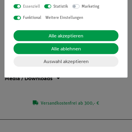
Essenziell
Statistik
Marketing
Die Schüler lernen die Funktionsweise eines
Thermoelements kennen.
Funktional
Weitere Einstellungen
Die Schüler beobachten die Umwandlung von
elektrischer Energie in Wärmeenergie.
Alle akzeptieren
Alle ablehnen
Lieferumfang
Auswahl akzeptieren
Media / Downloads
Versandkostenfrei ab 300,- €