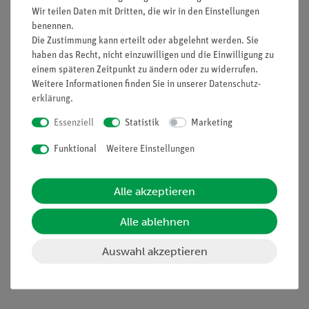
Informationen
Service
Wir teilen Daten mit Dritten, die wir in den Einstellungen
benennen.
Die Zustimmung kann erteilt oder abgelehnt werden. Sie
Unternehmen
Übersicht Service
haben das Recht, nicht einzuwilligen und die Einwilligung zu
einem späteren Zeitpunkt zu ändern oder zu widerrufen.
Projekte und Lösungen
Beratung & Showroom
Weitere Informationen finden Sie in unserer
Daten­schutz­
Presse
Inventarisierungs- &
erklärung
.
Einräumservice
Stellenangebote
Essenziell
Statistik
Marketing
Inbetriebnahme & Schulungen
Kontakt
Funktional
Weitere Einstellungen
Kundendienst
Hinweisgeberschutz
Datenschutz
Alle akzeptieren
Impressum
Alle ablehnen
AGB
Auswahl akzeptieren
Download &
Support
Social Media