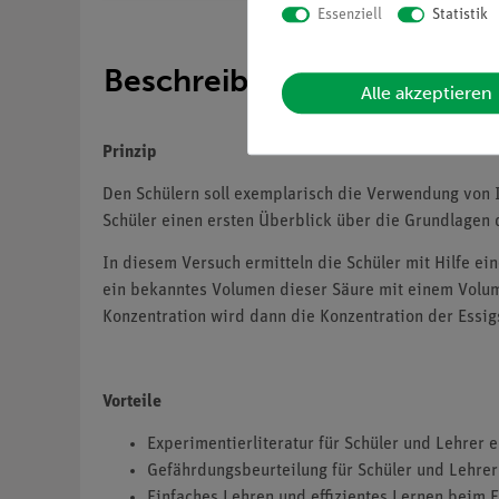
Essenziell
Statistik
Beschreibung
Alle akzeptieren
Prinzip
Den Schülern soll exemplarisch die Verwendung von I
Schüler einen ersten Überblick über die Grundlagen 
In diesem Versuch ermitteln die Schüler mit Hilfe e
ein bekanntes Volumen dieser Säure mit einem Volu
Konzentration wird dann die Konzentration der Essig
Vorteile
Experimentierliteratur für Schüler und Lehrer 
Gefährdungsbeurteilung für Schüler und Lehrer 
Einfaches Lehren und effizientes Lernen beim E