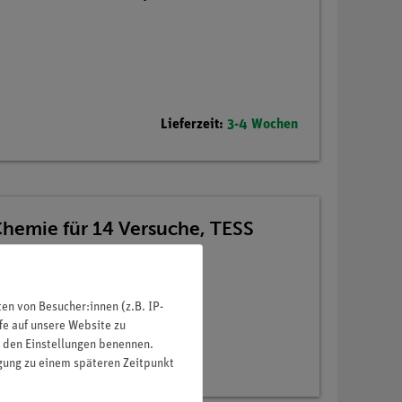
Lieferzeit:
3-4 Wochen
Chemie für 14 Versuche, TESS
n von Besucher:innen (z.B. IP-
fe auf unsere Website zu
in den Einstellungen benennen.
igung zu einem späteren Zeitpunkt