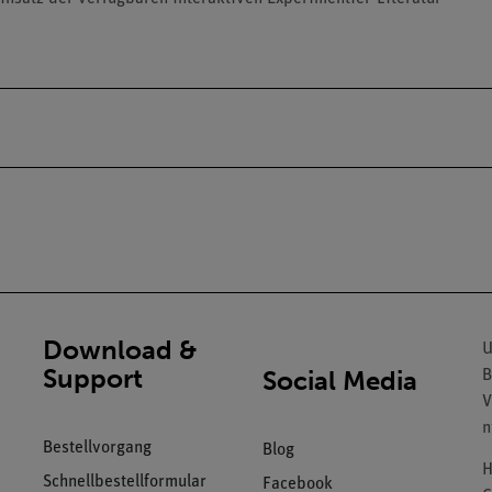
Download &
U
Support
Social Media
B
V
n
Bestellvorgang
Blog
H
Schnellbestellformular
Facebook