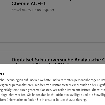
Chemie ACH-1
Artikel-Nr.: 25303-88 | Typ: Set
Digitalset Schülerversuche Analytische 
advanced Chemie ACH-1
Artikel-Nr.: 25303-88D | Typ: Set
en
che Technologien auf unserer Website und verarbeiten personenbezogene Date
zeigen zu personalisieren, Medien von Drittanbietern einzubinden oder Zugrif
g erfolgt erst durch gesetzte Cookies. Wir teilen Daten mit Dritten, die wir 
 abgelehnt werden. Sie haben das Recht, nicht einzuwilligen und die Einwill
itere Informationen finden Sie in unserer
Daten­schutz­erklärung
.