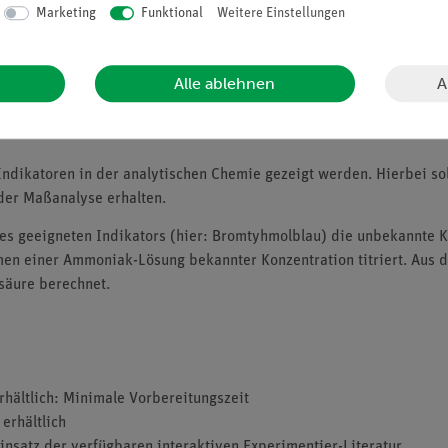
Marketing
Funktional
Weitere Einstellungen
A
Alle ablehnen
ndikatoren in der analytischen Chemie gezeigt werden. Hierbei so
der Maßanalyse erhalten.
ines geeigneten Indikators (hier: Bromtyhmolblau) die unbekannte 
men einer Ammoniak-Lösung bekannter Konzentration titriert. Aus
säure berechnet.
erhältlich: Minimale Vorbereitungszeit
erhältlich
insatz der verfügbaren interaktiven Experimentier-Literatur