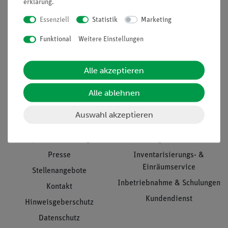
erklärung
.
Essenziell
Statistik
Marketing
Funktional
Weitere Einstellungen
Nach oben
Alle akzeptieren
Informationen
Service
Alle ablehnen
Auswahl akzeptieren
Unternehmen
Übersicht Service
Projekte und Lösungen
Beratung & Showroom
Presse
Inventarisierungs- &
Einräumservice
Stellenangebote
Inbetriebnahme & Schulungen
Kontakt
Kundendienst
Hinweisgeberschutz
Datenschutz