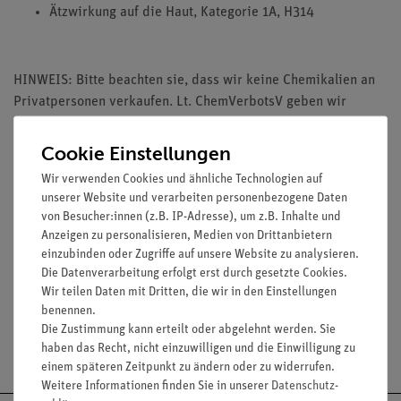
Ätzwirkung auf die Haut, Kategorie 1A, H314
HINWEIS: Bitte beachten sie, dass wir keine Chemikalien an
Privatpersonen verkaufen. Lt. ChemVerbotsV geben wir
Chemikalien nur an Wiederverkäufer, berufsmässige
Verwender und öffentliche Forschungs- Untersuchungs und
Cookie Einstellungen
Lehranstalten ab.
Wir verwenden Cookies und ähnliche Technologien auf
unserer Website und verarbeiten personenbezogene Daten
von Besucher:innen (z.B. IP-Adresse), um z.B. Inhalte und
Anzeigen zu personalisieren, Medien von Drittanbietern
einzubinden oder Zugriffe auf unsere Website zu analysieren.
Media / Downloads
Die Datenverarbeitung erfolgt erst durch gesetzte Cookies.
Wir teilen Daten mit Dritten, die wir in den Einstellungen
benennen.
Die Zustimmung kann erteilt oder abgelehnt werden. Sie
Versandkostenfrei ab 300,- €
haben das Recht, nicht einzuwilligen und die Einwilligung zu
einem späteren Zeitpunkt zu ändern oder zu widerrufen.
Weitere Informationen finden Sie in unserer
Daten­schutz­