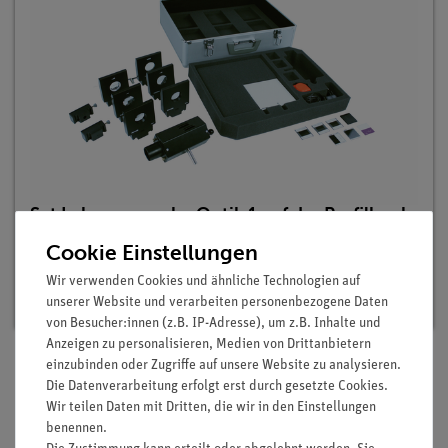
Set Lehrerversuche Optik 1 auf der Profilbank
für 5 Versuche, Demo advanced Physik OT-P1
Cookie Einstellungen
Artikel-Nr.: 15560-88 | Typ: Set
Wir verwenden Cookies und ähnliche Technologien auf
Lieferzeit:
Vorrätig
unserer Website und verarbeiten personenbezogene Daten
von Besucher:innen (z.B. IP-Adresse), um z.B. Inhalte und
Anzeigen zu personalisieren, Medien von Drittanbietern
einzubinden oder Zugriffe auf unsere Website zu analysieren.
Die Datenverarbeitung erfolgt erst durch gesetzte Cookies.
Lieferumfang
Wir teilen Daten mit Dritten, die wir in den Einstellungen
benennen.