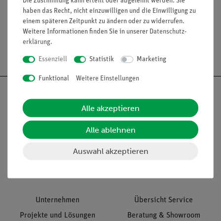
Die Zustimmung kann erteilt oder abgelehnt werden. Sie
Media / Downloads
haben das Recht, nicht einzuwilligen und die Einwilligung zu
einem späteren Zeitpunkt zu ändern oder zu widerrufen.
Weitere Informationen finden Sie in unserer
Daten­schutz­
erklärung
.
Versandkostenfrei ab 300,- €
Essenziell
Statistik
Marketing
Funktional
Weitere Einstellungen
Alle akzeptieren
Nach oben
Alle ablehnen
Auswahl akzeptieren
Informationen
Service
Unternehmen
Übersicht Service
Projekte und Lösungen
Beratung & Showroom