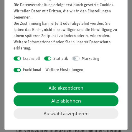
Ionen, die Basen hingegen die Oxonium-Ionen. Pufferlösungen
Die Datenverarbeitung erfolgt erst durch gesetzte Cookies.
lassen sich herstellen, indem man eine äquimolare Mischung
Wir teilen Daten mit Dritten, die wir in den Einstellungen
aus schwachen Säuren mit ihrem Salz (z.B. Essigsäure und
benennen.
Natriumacetat) bzw. schwachen Basen mit ihrem Salz (z.B.
Die Zustimmung kann erteilt oder abgelehnt werden. Sie
Ammoniumchlorid und Ammoniak) herstellt.
haben das Recht, nicht einzuwilligen und die Einwilligung zu
einem späteren Zeitpunkt zu ändern oder zu widerrufen.
In diesem Versuch untersuchen die Schüler die
Weitere Informationen finden Sie in unserer
Daten­schutz­
Wirkungsweise eines Puffers mittels einer geeigneten
erklärung
.
Pufferlösung (hier: Acetatpuffer) und Zugabe von jeweils einer
Essenziell
Statistik
Marketing
starken Base (NaOH) und einer starken Säure (HCl).
Funktional
Weitere Einstellungen
Vorteile
Alle akzeptieren
Experimentierliteratur für Schüler und Lehrer erhältlich:
Alle ablehnen
Minimale Vorbereitungszeit
Gefährdungsbeurteilung für Schüler und Lehrer
Auswahl akzeptieren
erhältlich
Einfaches Lehren und effizientes Lernen beim Einsatz
der verfügbaren interaktiven Experimentier-Literatur