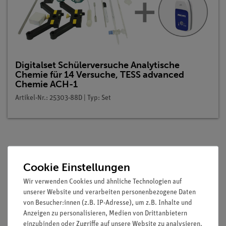
Digitalset Schülerversuche Analytische
Chemie für 14 Versuche, TESS advanced
Chemie ACH-1
Artikel-Nr.: 25303-88D | Typ: Set
Beschreibung
Cookie Einstellungen
Wir verwenden Cookies und ähnliche Technologien auf
Prinzip
unserer Website und verarbeiten personenbezogene Daten
von Besucher:innen (z.B. IP-Adresse), um z.B. Inhalte und
Pufferlösungen bestehen aus schwachen Säuren und ihren
Anzeigen zu personalisieren, Medien von Drittanbietern
konjugierten Basen. Die Säuren neutralisieren Hydroxid-
einzubinden oder Zugriffe auf unsere Website zu analysieren.