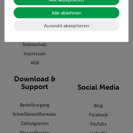
Presse
Inventarisierungs- &
Alle ablehnen
Einräumservice
Stellenangebote
Inbetriebnahme & Schulungen
Auswahl akzeptieren
Kontakt
Kundendienst
Hinweisgeberschutz
Datenschutz
Impressum
AGB
Download &
Support
Social Media
Bestellvorgang
Blog
Schnellbestellformular
Facebook
Zahlungsarten
YouTube
Versandkosten