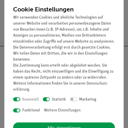
Achsenlänge: 80 mm
Cookie Einstellungen
Wir verwenden Cookies und ähnliche Technologien auf
unserer Website und verarbeiten personenbezogene Daten
von Besucher:innen (z.B. IP-Adresse), um z.B. Inhalte und
Versandkostenfrei ab 300,- €
Anzeigen zu personalisieren, Medien von Drittanbietern
einzubinden oder Zugriffe auf unsere Website zu analysieren.
Die Datenverarbeitung erfolgt erst durch gesetzte Cookies.
Wir teilen Daten mit Dritten, die wir in den Einstellungen
benennen.
Die Zustimmung kann erteilt oder abgelehnt werden. Sie
haben das Recht, nicht einzuwilligen und die Einwilligung zu
Nach oben
einem späteren Zeitpunkt zu ändern oder zu widerrufen.
Weitere Informationen finden Sie in unserer
Daten­schutz­
erklärung
.
Informationen
Service
Essenziell
Statistik
Marketing
Funktional
Weitere Einstellungen
Unternehmen
Übersicht Service
Projekte und Lösungen
Beratung & Showroom
Alle akzeptieren