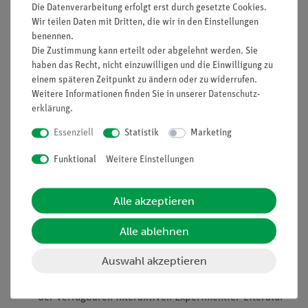
der pH-Wert ableiten. Salze aus gleich starken Säuren und
Die Datenverarbeitung erfolgt erst durch gesetzte Cookies.
Basen (z.B. NaCl) reagieren in wässriger Lösung neutral.
Wir teilen Daten mit Dritten, die wir in den Einstellungen
benennen.
Wohingegen Salze aus einer schwachen Säure/Base sowie
Die Zustimmung kann erteilt oder abgelehnt werden. Sie
starken Base/Säure entweder alkalisch oder sauer reagieren
haben das Recht, nicht einzuwilligen und die Einwilligung zu
(z.B. reagiert Natriumacetat aus schwacher Essigsäure und
einem späteren Zeitpunkt zu ändern oder zu widerrufen.
starker Natronlauge alkalisch). Die Schüler sollen durch
Weitere Informationen finden Sie in unserer
Daten­schutz­
dieses Experiment herausfinden, welche Salze in wässriger
erklärung
.
Lösung neutral, sauer oder alkalisch reagieren, die geschieht
Essenziell
Statistik
Marketing
durch die Verwendung von geeigneten pH-Indikatoren.
Funktional
Weitere Einstellungen
Vorteile
Alle akzeptieren
Experimentierliteratur für Schüler und Lehrer erhältlich:
Alle ablehnen
Minimale Vorbereitungszeit
Gefährdungsbeurteilung für Schüler und Lehrer
Auswahl akzeptieren
erhältlich
Einfaches Lehren und effizientes Lernen beim Einsatz
der verfügbaren interaktiven Experimentier-Literatur