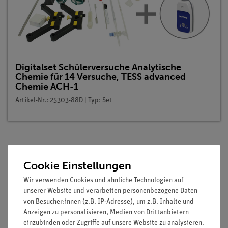
Digitalset Schülerversuche Analytische
Chemie für 14 Versuche, TESS advanced
Chemie ACH-1
Artikel-Nr.: 25303-88D | Typ: Set
Beschreibung
Cookie Einstellungen
Wir verwenden Cookies und ähnliche Technologien auf
Prinzip
unserer Website und verarbeiten personenbezogene Daten
von Besucher:innen (z.B. IP-Adresse), um z.B. Inhalte und
Im Allgemeinen lässt sich aus der Stärke bzw. Schwäche der
Anzeigen zu personalisieren, Medien von Drittanbietern
Säuren und Basen, aus welchen die Salze hergestellt wurden,
einzubinden oder Zugriffe auf unsere Website zu analysieren.