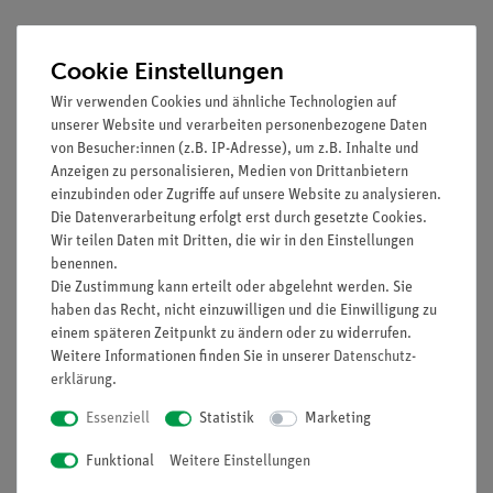
Prinzip
Cookie Einstellungen
Mithilfe eines Modells soll demonstriert werden, wie ein
Wir verwenden Cookies und ähnliche Technologien auf
Schutzleiter Gefahren abwenden kann, die durch Spannungen
unserer Website und verarbeiten personenbezogene Daten
an Gehäusen elektrischer Geräte hervorgerufen werden
von Besucher:innen (z.B. IP-Adresse), um z.B. Inhalte und
können.
Anzeigen zu personalisieren, Medien von Drittanbietern
einzubinden oder Zugriffe auf unsere Website zu analysieren.
Vorteile
Die Datenverarbeitung erfolgt erst durch gesetzte Cookies.
Wir teilen Daten mit Dritten, die wir in den Einstellungen
Keine zusätzlichen Kabelverbindungen zwischen den
benennen.
Bausteinen nötig - übersichtlicherer und schnellerer
Die Zustimmung kann erteilt oder abgelehnt werden. Sie
Aufbau
haben das Recht, nicht einzuwilligen und die Einwilligung zu
Kontaktsicherheit durch puzzelartig verzahnbare
einem späteren Zeitpunkt zu ändern oder zu widerrufen.
Weitere Informationen finden Sie in unserer
Daten­schutz­
Bausteine
erklärung
.
Hartvergoldete, korrosionsbeständige Kontakte
Doppelter Lernerfolg: Elektrischer Schaltplan auf der
Essenziell
Statistik
Marketing
Ober- und reele Bauteile auf der Unterseite sichtbar
Funktional
Weitere Einstellungen