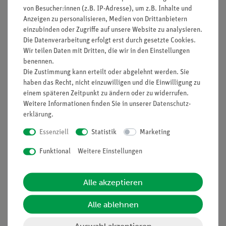
von Besucher:innen (z.B. IP-Adresse), um z.B. Inhalte und
Anzeigen zu personalisieren, Medien von Drittanbietern
einzubinden oder Zugriffe auf unsere Website zu analysieren.
Die Datenverarbeitung erfolgt erst durch gesetzte Cookies.
Nach oben
Wir teilen Daten mit Dritten, die wir in den Einstellungen
benennen.
Die Zustimmung kann erteilt oder abgelehnt werden. Sie
haben das Recht, nicht einzuwilligen und die Einwilligung zu
Informationen
Service
einem späteren Zeitpunkt zu ändern oder zu widerrufen.
Weitere Informationen finden Sie in unserer
Daten­schutz­
erklärung
.
Unternehmen
Übersicht Service
Essenziell
Statistik
Marketing
Projekte und Lösungen
Beratung & Showroom
Funktional
Weitere Einstellungen
Presse
Inventarisierungs- &
Einräumservice
Stellenangebote
Inbetriebnahme & Schulungen
Alle akzeptieren
Kontakt
Kundendienst
Hinweisgeberschutz
Alle ablehnen
Datenschutz
Auswahl akzeptieren