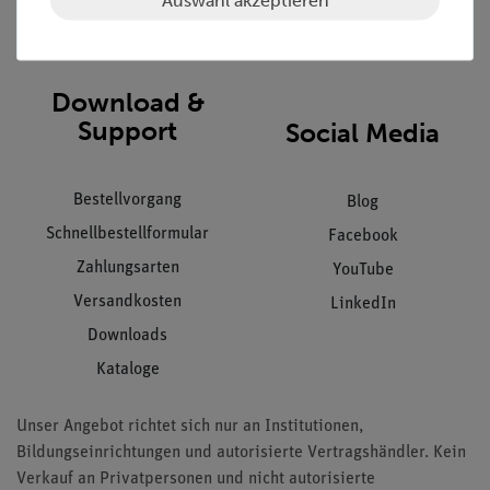
Impressum
AGB
Download &
Support
Social Media
Bestellvorgang
Blog
Schnellbestellformular
Facebook
Zahlungsarten
YouTube
Versandkosten
LinkedIn
Downloads
Kataloge
Unser Angebot richtet sich nur an Institutionen,
Bildungseinrichtungen und autorisierte Vertragshändler. Kein
Verkauf an Privatpersonen und nicht autorisierte