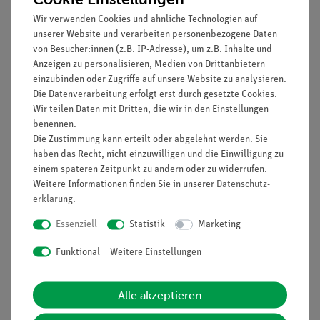
Prinzip
Wir verwenden Cookies und ähnliche Technologien auf
unserer Website und verarbeiten personenbezogene Daten
Salze lassen sich thermisch zerlegen, wie in diesem Versuch
von Besucher:innen (z.B. IP-Adresse), um z.B. Inhalte und
gezeigt wird. Dies geschieht im Regelfall schon bei niedrigen
Anzeigen zu personalisieren, Medien von Drittanbietern
Temperaturen, wenn gasförmige Zersetzungsprodukte
einzubinden oder Zugriffe auf unsere Website zu analysieren.
auftreten. In dem Versuch wird anschaulich gezeigt, dass bei
Die Datenverarbeitung erfolgt erst durch gesetzte Cookies.
genügender Brennerleistung auch "scheinbar
Wir teilen Daten mit Dritten, die wir in den Einstellungen
unschmelzbares" Kaliumchlorid (Schmelzpunkt: 768 °C)
benennen.
geschmolzen werden kann . Es zeigt sich darüber hinaus, dass
Die Zustimmung kann erteilt oder abgelehnt werden. Sie
haben das Recht, nicht einzuwilligen und die Einwilligung zu
schon bei tieferen Temperaturen als 800°C die Zerlegung von
einem späteren Zeitpunkt zu ändern oder zu widerrufen.
Ammoniaksalzen, Carbonaten und vergleichbaren Salzen
Weitere Informationen finden Sie in unserer
Daten­schutz­
erfolgt.
erklärung
.
Essenziell
Statistik
Marketing
Vorteile
Funktional
Weitere Einstellungen
Versuch ist Teil einer Komplettlösung mit zahlreichen
Versuchen aus dem Bereich Anorganische Chemie -
Alle akzeptieren
Salze, einfacher Aufbau einer Unterrichtsreihe