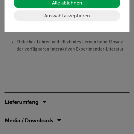
Alle ablehnen
Experimentierliteratur für Schüler und Lehrer erhältlich:
Minimale Vorbereitungszeit
Auswahl akzeptieren
Gefährdungsbeurteilung für Schüler und Lehrer
erhältlich
Einfaches Lehren und effizientes Lernen beim Einsatz
der verfügbaren interaktiven Experimentier-Literatur
Lieferumfang
Media / Downloads