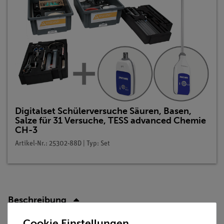
Digitalset Schülerversuche Säuren, Basen,
Salze für 31 Versuche, TESS advanced Chemie
CH-3
Artikel-Nr.: 25302-88D | Typ: Set
Beschreibung
Cookie Einstellungen