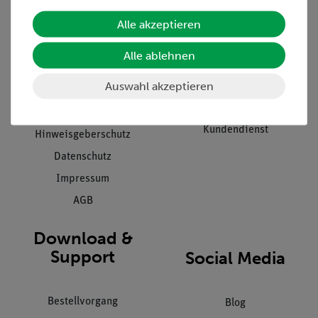
Alle akzeptieren
Unternehmen
Übersicht Service
Projekte und Lösungen
Beratung & Showroom
Alle ablehnen
Presse
Inventarisierungs- &
Auswahl akzeptieren
Einräumservice
Stellenangebote
Inbetriebnahme & Schulungen
Kontakt
Kundendienst
Hinweisgeberschutz
Datenschutz
Impressum
AGB
Download &
Support
Social Media
Bestellvorgang
Blog