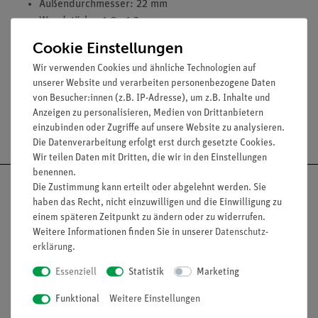
Außendurchmesser: 22 mm
Wandstärke: 1,0...1,2 mm
Stopfenbett: SB 19
Cookie Einstellungen
Material: Borosilikat
Wir verwenden Cookies und ähnliche Technologien auf
unserer Website und verarbeiten personenbezogene Daten
von Besucher:innen (z.B. IP-Adresse), um z.B. Inhalte und
Anzeigen zu personalisieren, Medien von Drittanbietern
Versandkostenfrei ab 300,- €
einzubinden oder Zugriffe auf unsere Website zu analysieren.
Die Datenverarbeitung erfolgt erst durch gesetzte Cookies.
Wir teilen Daten mit Dritten, die wir in den Einstellungen
benennen.
Die Zustimmung kann erteilt oder abgelehnt werden. Sie
haben das Recht, nicht einzuwilligen und die Einwilligung zu
einem späteren Zeitpunkt zu ändern oder zu widerrufen.
Nach oben
Weitere Informationen finden Sie in unserer
Daten­schutz­
erklärung
.
Essenziell
Statistik
Marketing
Informationen
Service
Funktional
Weitere Einstellungen