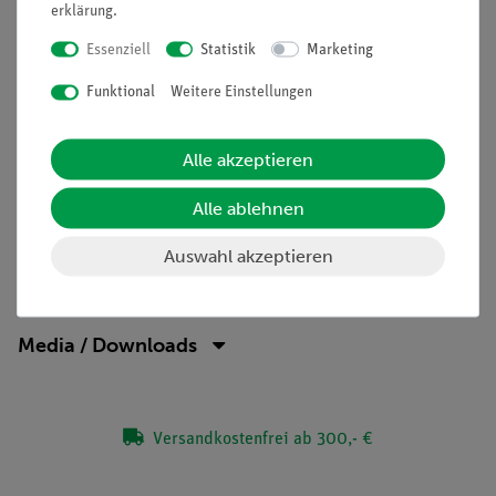
erklärung
.
Aufgaben
Essenziell
Statistik
Marketing
Wie groß ist die Leistung des Windgenerators?
Funktional
Weitere Einstellungen
In diesem Versuch wird die Strom-Spannungs-Kennlinie eines
Windgenerators unter verschiedenen Bedingungen
Alle akzeptieren
aufgenommen und daraus die Leistung berechnet und
verglichen.
Alle ablehnen
Auswahl akzeptieren
Lieferumfang
Media / Downloads
Versandkostenfrei ab 300,- €