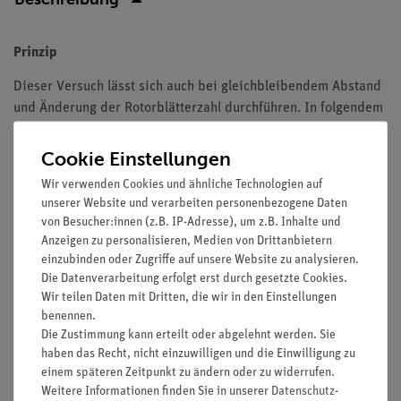
Prinzip
Dieser Versuch lässt sich auch bei gleichbleibendem Abstand
und Änderung der Rotorblätterzahl durchführen. In folgendem
Beispiel wurde die Leistung in Abhängigkeit von der
Spannung bei 3 beziehungsweise 6 Rotorblättern und
Cookie Einstellungen
konstantem Abstand von 5 cm untersucht.
Wir verwenden Cookies und ähnliche Technologien auf
unserer Website und verarbeiten personenbezogene Daten
Vorteile
von Besucher:innen (z.B. IP-Adresse), um z.B. Inhalte und
Versuch ist Teil einer Komplettlösung mit insgesamt 26
Anzeigen zu personalisieren, Medien von Drittanbietern
einzubinden oder Zugriffe auf unsere Website zu analysieren.
Versuchen zum Thema Erneuerbare Energie Solarzellen,
Die Datenverarbeitung erfolgt erst durch gesetzte Cookies.
Windenergie, Wasserkraft
Wir teilen Daten mit Dritten, die wir in den Einstellungen
Sicheres Experimentieren: Der Lüfter im Gebläse ist vor
benennen.
Berührung geschützt
Die Zustimmung kann erteilt oder abgelehnt werden. Sie
Das verwendete Netzgerät ist vielfältig einsetzbar und
haben das Recht, nicht einzuwilligen und die Einwilligung zu
besonders geeignet für Schülerversuche für alle
einem späteren Zeitpunkt zu ändern oder zu widerrufen.
Altersstufen ("RiSU 2016 - Konform")
Weitere Informationen finden Sie in unserer
Daten­schutz­