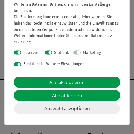
Generator mit M3 Gewindeachse und Rändelmutter
Wir teilen Daten mit Dritten, die wir in den Einstellungen
(05751-01)
benennen.
Rotor, 2 Stück (05752-01)
Die Zustimmung kann erteilt oder abgelehnt werden. Sie
haben das Recht, nicht einzuwilligen und die Einwilligung zu
einem späteren Zeitpunkt zu ändern oder zu widerrufen.
Weitere Informationen finden Sie in unserer
Daten­schutz­
Zubehör
erklärung
.
Essenziell
Statistik
Marketing
Versandkostenfrei ab 300,- €
Funktional
Weitere Einstellungen
Alle akzeptieren
Alle ablehnen
Nach oben
Auswahl akzeptieren