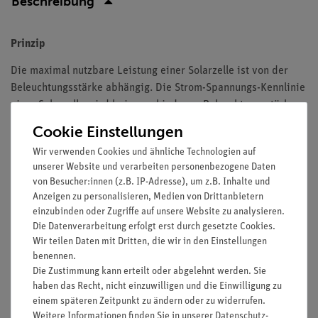
Beschreibung
Prinzip
Die maximal nutzbare Leistung einer Solarzelle ist von der
Beleuchtungsstärke abhängig. Die Strom-Spannungs-Kennlinie
einer Solarzelle wird bei verschiedenen Beleuchtungsstärken
aufgenommen.
Cookie Einstellungen
Vorteile
Wir verwenden Cookies und ähnliche Technologien auf
unserer Website und verarbeiten personenbezogene Daten
Keine zusätzlichen Kabelverbindungen zwischen den
von Besucher:innen (z.B. IP-Adresse), um z.B. Inhalte und
Bausteinen nötig - übersichtlicherer und schnellerer
Anzeigen zu personalisieren, Medien von Drittanbietern
Aufbau
einzubinden oder Zugriffe auf unsere Website zu analysieren.
Die Datenverarbeitung erfolgt erst durch gesetzte Cookies.
Kontaktsicherheit durch puzzelartig verzahnbare
Wir teilen Daten mit Dritten, die wir in den Einstellungen
Bausteine
benennen.
Hartvergoldete, korrosionsbeständige Kontakte
Die Zustimmung kann erteilt oder abgelehnt werden. Sie
Doppelter Lernerfolg: Elektrischer Schaltplan auf der
haben das Recht, nicht einzuwilligen und die Einwilligung zu
Ober- und reele Bauteile auf der Unterseite sichtbar
einem späteren Zeitpunkt zu ändern oder zu widerrufen.
Weitere Informationen finden Sie in unserer
Daten­schutz­