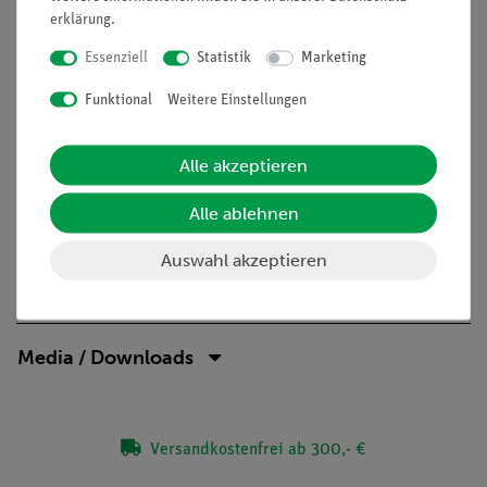
Aufgaben
erklärung
.
Wie verändern sich Stromstärke und Spannung bei Belastung
Essenziell
Statistik
Marketing
einer Solarzelle?
Funktional
Weitere Einstellungen
Belaste die Solarzelle mit einem veränderbaren Widerstand.
Notiere jeweils Spannung und Stromstärke bei verschiedenen
Alle akzeptieren
Werten des Lastwiderstandes.
Alle ablehnen
Auswahl akzeptieren
Lieferumfang
Media / Downloads
Versandkostenfrei ab 300,- €