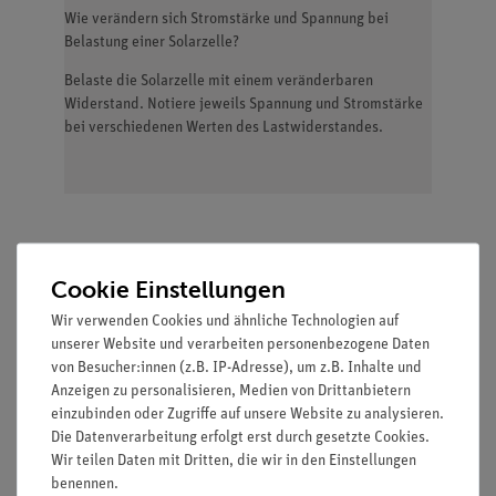
Wie verändern sich Stromstärke und Spannung bei
Belastung einer Solarzelle?
Belaste die Solarzelle mit einem veränderbaren
Widerstand. Notiere jeweils Spannung und Stromstärke
bei verschiedenen Werten des Lastwiderstandes.
Lieferumfang
Cookie Einstellungen
Wir verwenden Cookies und ähnliche Technologien auf
Leitungs-Baustein,
05601-
2
unserer Website und verarbeiten personenbezogene Daten
von Besucher:innen (z.B. IP-Adresse), um z.B. Inhalte und
gerade, SB
01
Anzeigen zu personalisieren, Medien von Drittanbietern
einzubinden oder Zugriffe auf unsere Website zu analysieren.
Leitungs-Baustein,
05601-
3
Die Datenverarbeitung erfolgt erst durch gesetzte Cookies.
winklig, SB
02
Wir teilen Daten mit Dritten, die wir in den Einstellungen
benennen.