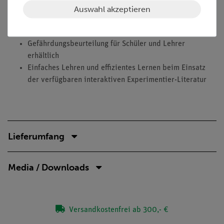
Aufbau einer Unterrichtsreihe
Auswahl akzeptieren
Experimentierliteratur für Schüler und Lehrer erhältlich:
Minimale Vorbereitungszeit
Gefährdungsbeurteilung für Schüler und Lehrer
erhältlich
Einfaches Lehren und effizientes Lernen beim Einsatz
der verfügbaren interaktiven Experimentier-Literatur
Lieferumfang
Media / Downloads
Versandkostenfrei ab 300,- €