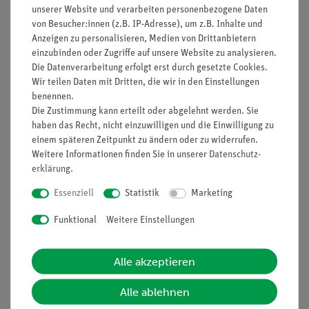
Prinzip
unserer Website und verarbeiten personenbezogene Daten
von Besucher:innen (z.B. IP-Adresse), um z.B. Inhalte und
Obst und Gemüse wie Zitrusfrüchte und Kartoffeln enthalten
Anzeigen zu personalisieren, Medien von Drittanbietern
Vitamin C. Vitamin C kann durch Entfärbung von Tillmanns
einzubinden oder Zugriffe auf unsere Website zu analysieren.
Reagenz nachgewiesen werden. Vitamin C (=Ascorbinsäure)
Die Datenverarbeitung erfolgt erst durch gesetzte Cookies.
Wir teilen Daten mit Dritten, die wir in den Einstellungen
wurde um 1920 von J. Tillmanns mit den Farbstoff
benennen.
Dichlorphenolindophenol bestimmt. Der Farbstoff ist in saurer
Die Zustimmung kann erteilt oder abgelehnt werden. Sie
Lösung rosa, in neutraler und alkalischer Lösung blau. Die
haben das Recht, nicht einzuwilligen und die Einwilligung zu
Bestimmung wird im sauren Bereich, meistens bei pH 3,5
einem späteren Zeitpunkt zu ändern oder zu widerrufen.
durchgeführt. Deshalb müssen Lebensmittelextrakte teilweise
Weitere Informationen finden Sie in unserer
Daten­schutz­
mit Essigsäure bzw. Natriumacetat auf den gewünschten pH-
erklärung
.
Bereich eingestellt werden.
Essenziell
Statistik
Marketing
Funktional
Weitere Einstellungen
Vorteile
Alle akzeptieren
Versuch ist Teil einer Komplettlösung mit zahlreichen
Versuchen aus dem Bereich Lebensmittelchemie -
Alle ablehnen
Kohlenhydrate, Vitamine und Zusatzstoffe, einfacher