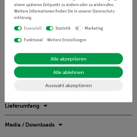
einem späteren Zeitpunkt zu ändern oder zu widerrufen.
Steigerung der Medienkompetenz
Weitere Informationen finden Sie in unserer
Daten­schutz­
erklärung
.
Aufgaben
Essenziell
Statistik
Marketing
Die Schüler/innen erwärmen verschiedene Wassermengen mit
dem Butanbrenner und bestimmen deren Temperatur. Sie
Funktional
Weitere Einstellungen
mischen sie dann zu einer bekannten Wassermenge im
Kalorimeter, deren Temperatur schon bestimmt wurde.
Alle akzeptieren
Lernziele
Alle ablehnen
Die Schüler lernen die Funktionsweise eines Kalorimeters
kennen und vermessen den Mischvorgang von Wasser.
Auswahl akzeptieren
Lieferumfang
Media / Downloads