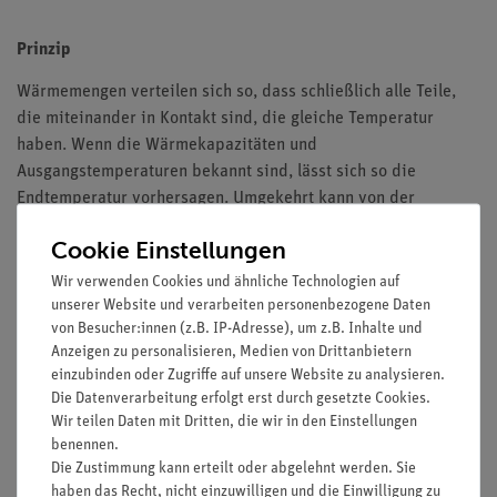
Prinzip
Wärmemengen verteilen sich so, dass schließlich alle Teile,
die miteinander in Kontakt sind, die gleiche Temperatur
haben. Wenn die Wärmekapazitäten und
Ausgangstemperaturen bekannt sind, lässt sich so die
Endtemperatur vorhersagen. Umgekehrt kann von der
Endtemperatur auf die Wärmekapazität geschlossen werden,
Cookie Einstellungen
wenn die Ausgangstemperaturen bekannt sind.
Wir verwenden Cookies und ähnliche Technologien auf
Vorteile
unserer Website und verarbeiten personenbezogene Daten
von Besucher:innen (z.B. IP-Adresse), um z.B. Inhalte und
Besonders verständliche und didaktisch aufbereitete
Anzeigen zu personalisieren, Medien von Drittanbietern
Versuchsbeschreibung (Alltagsbezug etc.) inkl.
einzubinden oder Zugriffe auf unsere Website zu analysieren.
Protokollfragen
Die Datenverarbeitung erfolgt erst durch gesetzte Cookies.
Zukunftsorientiert unterrichten: Einbindung in den
Wir teilen Daten mit Dritten, die wir in den Einstellungen
digitalen naturwissenschaftlichen Unterricht mit Tablets
benennen.
Die Zustimmung kann erteilt oder abgelehnt werden. Sie
Erhöhte Motivation bei Schüler/innen durch Nutzung der
haben das Recht, nicht einzuwilligen und die Einwilligung zu
intuitiven measureAPP