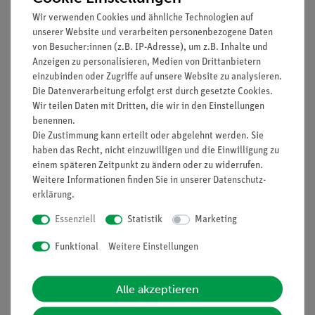
Steigerung der Medienkompetenz
Wir verwenden Cookies und ähnliche Technologien auf
unserer Website und verarbeiten personenbezogene Daten
Aufgaben
von Besucher:innen (z.B. IP-Adresse), um z.B. Inhalte und
Anzeigen zu personalisieren, Medien von Drittanbietern
Die Schüler bestimmen die Ausgangstemperatur eines über
einzubinden oder Zugriffe auf unsere Website zu analysieren.
einer Flamme erhitzten Metallklotzes. Dazu messen sie den
Die Datenverarbeitung erfolgt erst durch gesetzte Cookies.
Temperaturverlauf bei der Abkühlung des Metallklotzes im
Wir teilen Daten mit Dritten, die wir in den Einstellungen
Kalorimeter.
benennen.
Die Zustimmung kann erteilt oder abgelehnt werden. Sie
Lernziele
haben das Recht, nicht einzuwilligen und die Einwilligung zu
einem späteren Zeitpunkt zu ändern oder zu widerrufen.
Die Schüler lernen die Kalorimetrie als Methode zur
Weitere Informationen finden Sie in unserer
Daten­schutz­
Temperaturmessung kennen.
erklärung
.
Essenziell
Statistik
Marketing
Lieferumfang
Funktional
Weitere Einstellungen
Media / Downloads
Alle akzeptieren