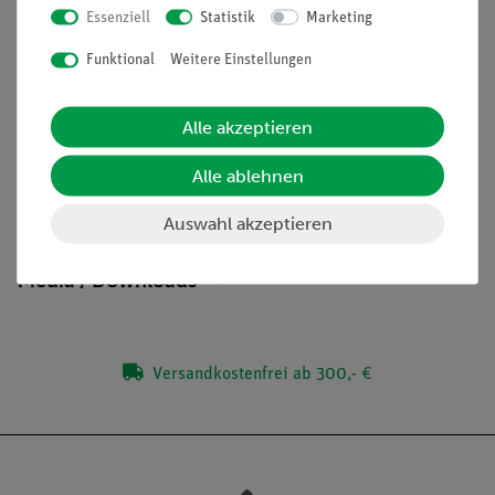
Essenziell
Statistik
Marketing
Vorteile
Funktional
Weitere Einstellungen
Eigener Aufbau eines Kalorimeters vertieft das
Verständnis
Alle akzeptieren
Schülergerechte Anleitungen inklusive Protokollfragen
Alle ablehnen
Lieferumfang
Auswahl akzeptieren
Media / Downloads
Versandkostenfrei ab 300,- €