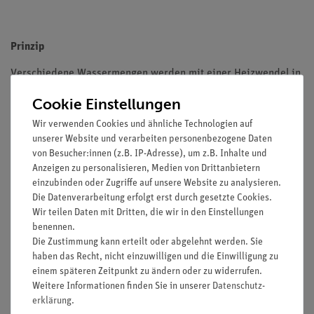
Prinzip
Verschiedene Wassermengen werden mit einer Heizwendel in
einem Kalorimeter erhitzt. Die gewählten Wassermengen sind
Cookie Einstellungen
auf die Größe des Kalorimeters abgestimmt (100 ml, 150 ml,
200 ml) und stehen in einfachen Verhältnissen zueinander, so
Wir verwenden Cookies und ähnliche Technologien auf
unserer Website und verarbeiten personenbezogene Daten
dass offensichtlich wird:
von Besucher:innen (z.B. IP-Adresse), um z.B. Inhalte und
Je mehr Wasser, desto länger muss geheizt werden, bzw. bei
Anzeigen zu personalisieren, Medien von Drittanbietern
gleicher Heizenergie ist die Temperaturerhöhung umgekehrt
einzubinden oder Zugriffe auf unsere Website zu analysieren.
proportional zur Wassermenge. Das Wasser wird mit einer
Die Datenverarbeitung erfolgt erst durch gesetzte Cookies.
Heizwendel erwärmt, um sicherzustellen, dass alle drei
Wir teilen Daten mit Dritten, die wir in den Einstellungen
Versuchsreihen mit der gleichen Heizleistung durchgeführt
benennen.
werden. Wird als Heizung ein Butanbrenner mit
Die Zustimmung kann erteilt oder abgelehnt werden. Sie
haben das Recht, nicht einzuwilligen und die Einwilligung zu
gleich bleibender Flamme verwendet, so ist diese Bedingung
einem späteren Zeitpunkt zu ändern oder zu widerrufen.
nur ungenügend erfüllt, da auch die Temperaturen von z.B.
Weitere Informationen finden Sie in unserer
Daten­schutz­
Stativring, Drahtnetzunterlage und Becherglas Einfluss auf das
erklärung
.
Messergebnis haben.