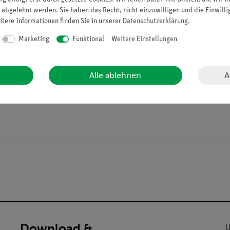
advanced Physik EN-SW
 abgelehnt werden. Sie haben das Recht, nicht einzuwilligen und die Einwill
Artikel-Nr.: 25288-88 | Typ: Set
itere Informationen finden Sie in unserer
Daten­schutz­erklärung
.
Marketing
Funktional
Weitere Einstellungen
A
Alle ablehnen
Download &
U