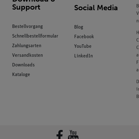
Support
Social Media
B
V
n
Bestellvorgang
Blog
H
Schnellbestellformular
Facebook
C
Zahlungsarten
YouTube
C
a
Versandkosten
LinkedIn
F
Downloads
a
Kataloge
D
i
B