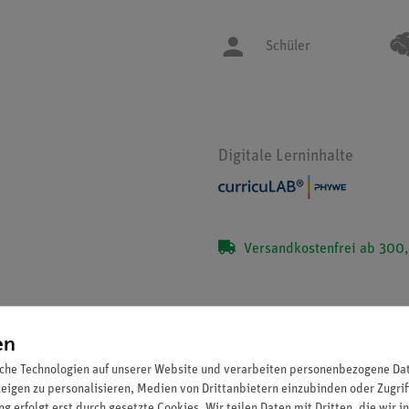
Schüler
Digitale Lerninhalte
Versandkostenfrei ab 300,
en
che Technologien auf unserer Website und verarbeiten personenbezogene Date
Set Schülerversuche Erneuerbare Energie
zeigen zu personalisieren, Medien von Drittanbietern einzubinden oder Zugrif
g erfolgt erst durch gesetzte Cookies. Wir teilen Daten mit Dritten, die wir 