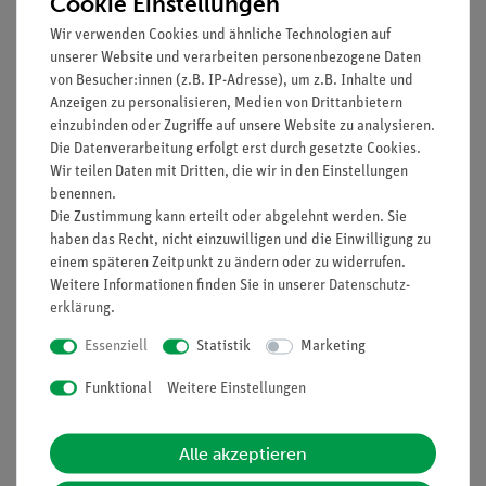
Cookie Einstellungen
Prinzip
Wir verwenden Cookies und ähnliche Technologien auf
Zunächst sollen die Schüler an einem Modell erkennen, dass
unserer Website und verarbeiten personenbezogene Daten
man mit einem Potentiometer eine vorgegebene Spannung
von Besucher:innen (z.B. IP-Adresse), um z.B. Inhalte und
Anzeigen zu personalisieren, Medien von Drittanbietern
teilen kann (Spannungsteiler) und dass diese Teilung
einzubinden oder Zugriffe auf unsere Website zu analysieren.
aufgrund des Gesetzes
U
/
R
=
U
/
R
= ... =
U
/
R
,das für die
1
1
2
2
n
n
Die Datenverarbeitung erfolgt erst durch gesetzte Cookies.
Reihenschaltung von Widerständen gilt, funktioniert. Für
Wir teilen Daten mit Dritten, die wir in den Einstellungen
einen homogenen Draht gilt enstprechend:
l
/
R
=
l
/
R
1
1
2
2
benennen.
= ... =
l
/
R
. Dabei darf das Potentiometer nicht belastet sein.
n
n
Die Zustimmung kann erteilt oder abgelehnt werden. Sie
haben das Recht, nicht einzuwilligen und die Einwilligung zu
Anschließend sollen die Schüler durch die Arbeit mit einem
einem späteren Zeitpunkt zu ändern oder zu widerrufen.
technischen Potentiometer dessen Funktion in anschaulicher
Weitere Informationen finden Sie in unserer
Daten­schutz­
Weise erleben.
erklärung
.
Vorteile
Essenziell
Statistik
Marketing
Keine zusätzlichen Kabelverbindungen zwischen den
Funktional
Weitere Einstellungen
Bausteinen nötig - übersichtlicherer und schnellerer
Aufbau
Alle akzeptieren
Kontaktsicherheit durch puzzelartig verzahnbare