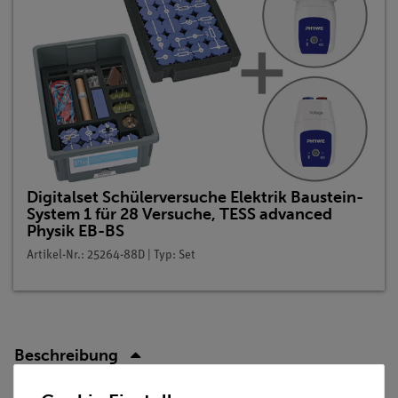
Digitalset Schülerversuche Elektrik Baustein-
System 1 für 28 Versuche, TESS advanced
Physik EB-BS
Artikel-Nr.: 25264-88D | Typ: Set
Beschreibung