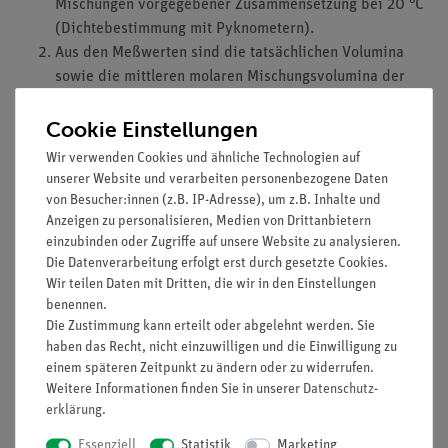
Mischungen vorgegebener Zusammensetzung bei 20 °C
(Dichtebestimmung mit Pyknometern).
Aus den Meßwerten sind die tatsächlichen Volumina
sowie die mittleren molaren Mischungsvolumina der
untersuchten Ethanol-Wasser-Gemische und die
Cookie Einstellungen
partiellen molaren Volumina beider Komponenten für
ausgewählte Zusammensetzungen zu berechnen und mit
Wir verwenden Cookies und ähnliche Technologien auf
den molaren Volumina der reinen Stoffe bei 20 °C zu
unserer Website und verarbeiten personenbezogene Daten
vergleichen.
von Besucher:innen (z.B. IP-Adresse), um z.B. Inhalte und
Überprüfen Sie an einem geeigneten Gemisch durch
Anzeigen zu personalisieren, Medien von Drittanbietern
einzubinden oder Zugriffe auf unsere Website zu analysieren.
Vergleich des berechneten mit dem gemessenen
Die Datenverarbeitung erfolgt erst durch gesetzte Cookies.
Volumen der Mischung die Zuverlässigkeit der
Wir teilen Daten mit Dritten, die wir in den Einstellungen
ermittelten partiellen molaren Volumina.
benennen.
Die Zustimmung kann erteilt oder abgelehnt werden. Sie
Lernziele
haben das Recht, nicht einzuwilligen und die Einwilligung zu
einem späteren Zeitpunkt zu ändern oder zu widerrufen.
Hauptsätze der Thermodynamik
Weitere Informationen finden Sie in unserer
Daten­schutz­
Ideales und nicht-ideales Verhalten von Gasen und
erklärung
.
Flüssigkeiten
Volumenkontraktion
Essenziell
Statistik
Marketing