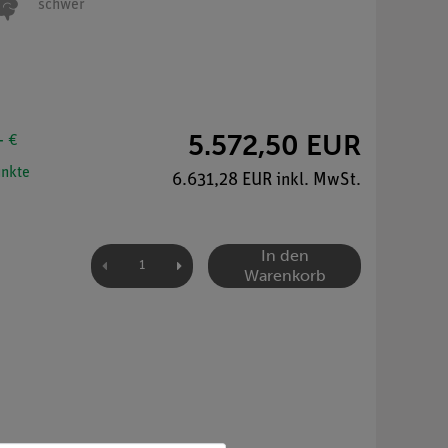
schwer
5.572,50 EUR
- €
nkte
6.631,28 EUR inkl. MwSt.
In den
Warenkorb