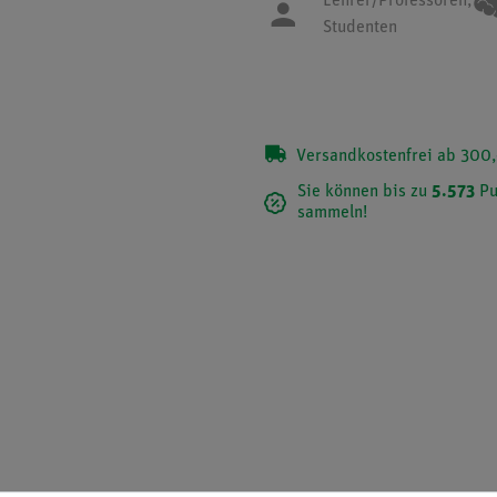
Lehrer/Professoren,
Studenten
Versandkostenfrei ab 300,
Sie können bis zu
5.573
Pu
sammeln!