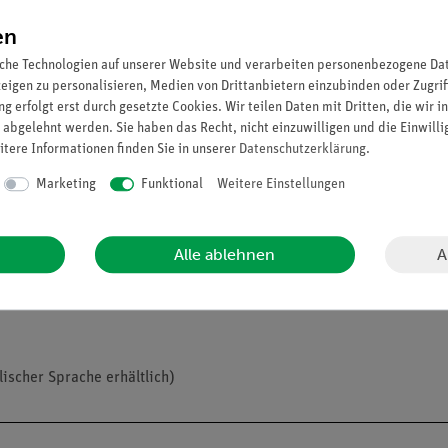
rd untersucht und der Hall-Koeffizient bestimmt. Der Effekt von Te
en
che Technologien auf unserer Website und verarbeiten personenbezogene Date
zeigen zu personalisieren, Medien von Drittanbietern einzubinden oder Zugrif
folien wird gemessen
g erfolgt erst durch gesetzte Cookies. Wir teilen Daten mit Dritten, die wir 
ektrischen Stroms und der magnetischen Induktion bestimmt.
 abgelehnt werden. Sie haben das Recht, nicht einzuwilligen und die Einwill
emperatur auf die Hallspannung untersucht.
itere Informationen finden Sie in unserer
Daten­schutz­erklärung
.
Marketing
Funktional
Weitere Einstellungen
A
Alle ablehnen
lischer Sprache erhältlich)