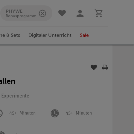
PHYWE
Bonusprogramm
he & Sets
Digitaler Unterricht
Sale
allen
: Experimente
45+
Minuten
45+
Minuten