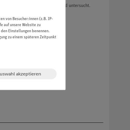
mperatur auf die Hallspannung wird untersucht.
n von Besucher:innen (z.B. IP-
fe auf unsere Website zu
in den Einstellungen benennen.
igung zu einem späteren Zeitpunkt
uswahl akzeptieren