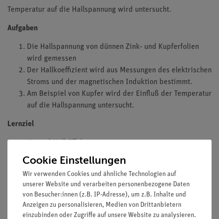
Temperatur auf die Hallspannung wird untersucht.
Aufgaben
Die Hallspannung von dünnen Zink- und Kupferfolien
wird gemessen
Der Hallkoeffizient wird aus Messungen des elektrischen
Stroms und der magnetischen Induktion bestimmt.
Am Beispiel von Kupfer wird der Einfluß der Temperatur
auf die Hallspannung untersucht.
Lernziel
Normal-Hall-Effekt
Anormaler Hall-Effekt
Cookie Einstellungen
Ladungsträger
Wir verwenden Cookies und ähnliche Technologien auf
Hall Mobilität
unserer Website und verarbeiten personenbezogene Daten
Elektronen
von Besucher:innen (z.B. IP-Adresse), um z.B. Inhalte und
Defekte Elektronen
Anzeigen zu personalisieren, Medien von Drittanbietern
einzubinden oder Zugriffe auf unsere Website zu analysieren.