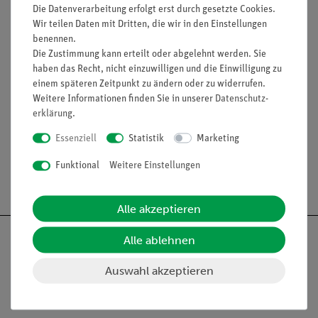
(Bitte beachten: Versuchsbeschreibung ist nur in englischer
Die Datenverarbeitung erfolgt erst durch gesetzte Cookies.
Sprache erhältlich)
Wir teilen Daten mit Dritten, die wir in den Einstellungen
benennen.
Die Zustimmung kann erteilt oder abgelehnt werden. Sie
haben das Recht, nicht einzuwilligen und die Einwilligung zu
Lieferumfang
einem späteren Zeitpunkt zu ändern oder zu widerrufen.
Weitere Informationen finden Sie in unserer
Daten­schutz­
erklärung
.
Media / Downloads
Essenziell
Statistik
Marketing
Funktional
Weitere Einstellungen
Versandkostenfrei ab 300,- €
Alle akzeptieren
Alle ablehnen
Auswahl akzeptieren
Nach oben