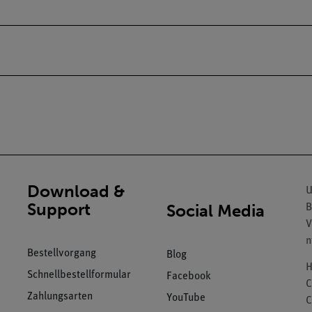
Download &
U
Support
Social Media
B
V
n
Bestellvorgang
Blog
H
Schnellbestellformular
Facebook
C
Zahlungsarten
YouTube
C