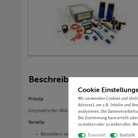
Beschreibung
Cookie Einstellung
Wir verwenden Cookies und ähnli
Prinzip
Adresse), um z.B. Inhalte und An
Enzymatischer Abbau des Zellatmungsgifts Wassersto
analysieren. Die Datenverarbeitun
Die Zustimmung kann erteilt oder
Vorteile
zu ändern oder zu widerrufen. We
Besonders verständliche und didaktisch aufbere
Essenziell
Statistik