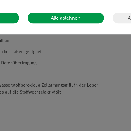
 den digitalen naturwissenschaftlichen Unterricht mit Tablets oder
A
Alle ablehnen
tzung der intuitiven measureAPP.
ufbau
eichermaßen geeignet
r Datenübertragung
serstoffperoxid, a Zellatmungsgift, in der Leber
s auf die Stoffwechselaktivität