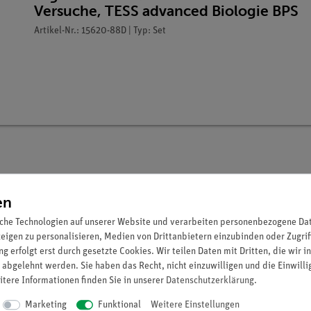
Versuche, TESS advanced Biologie BPS
Artikel-Nr.: 15620-88D | Typ: Set
en
che Technologien auf unserer Website und verarbeiten personenbezogene Date
zeigen zu personalisieren, Medien von Drittanbietern einzubinden oder Zugrif
ffperoxid in der Leber.
g erfolgt erst durch gesetzte Cookies. Wir teilen Daten mit Dritten, die wir 
 abgelehnt werden. Sie haben das Recht, nicht einzuwilligen und die Einwill
itere Informationen finden Sie in unserer
Daten­schutz­erklärung
.
itete Versuchsbeschreibung (Alltagsbezug etc.) inkl. Protokollfrag
Marketing
Funktional
Weitere Einstellungen