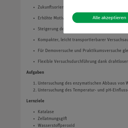
Zukunftsorientiert unterrichten: Einbindung in
Alle akzeptieren
Erhöhte Motivation bei Schüler/innen durch Nu
Steigerung der Medienkompetenz.
Kompakter, leicht transportierbarer Versuchsa
Für Demoversuche und Praktikumsversuche gl
Flexible Versuchsdurchführung dank drahtlose
Aufgaben
Untersuchung des enzymatischen Abbaus von Was
Untersuchung des Temperatur- und pH-Einflusse
Lernziele
Katalase
Zellatmungsgift
Wasserstoffperoxid