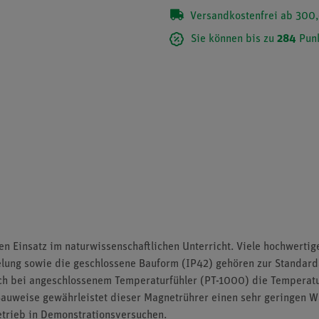
Versandkostenfrei ab 300,
Sie können bis zu
284
Punk
den Einsatz im naturwissenschaftlichen Unterricht. Viele hochwerti
elung sowie die geschlossene Bauform (IP42) gehören zur Standard
sich bei angeschlossenem Temperaturfühler (PT-1000) die Temperat
e Bauweise gewährleistet dieser Magnetrührer einen sehr geringen 
trieb in Demonstrationsversuchen.