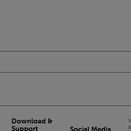
Download &
U
Support
Social Media
B