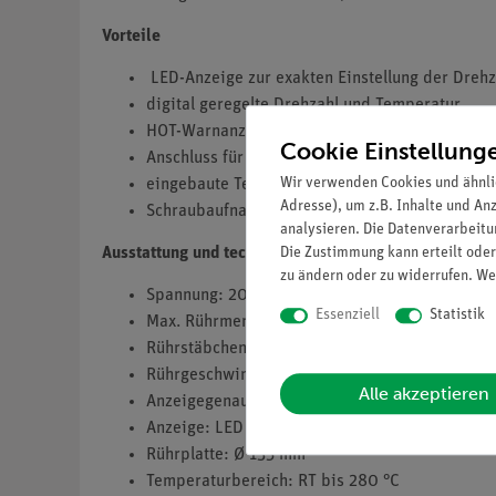
Vorteile
LED-Anzeige zur exakten Einstellung der Dreh
digital geregelte Drehzahl und Temperatur
HOT-Warnanzeige, auch bei ausgeschaltetem G
Cookie Einstellung
Anschluss für PT-1000
Wir verwenden Cookies und ähnli
eingebaute Temperaturregelfunktion
Adresse), um z.B. Inhalte und An
Schraubaufnahme für Stativstange
analysieren. Die Datenverarbeitun
Die Zustimmung kann erteilt oder
Ausstattung und technische Daten
zu ändern oder zu widerrufen. We
Spannung: 200-240 V
Essenziell
Statistik
Max. Rührmenge (H₂O): 3 l
Rührstäbchen: max. 50 mm
Rührgeschwindigkeit: 100 bis 1500 rpm
Alle akzeptieren
Anzeigegenauigkeit: 10 rpm
Anzeige: LED
Rührplatte: Ø 135 mm
Temperaturbereich: RT bis 280 °C