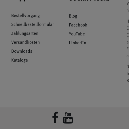
V
n
Bestellvorgang
Blog
H
Schnellbestellformular
Facebook
C
Zahlungsarten
YouTube
C
a
Versandkosten
LinkedIn
F
Downloads
a
Kataloge
D
i
B