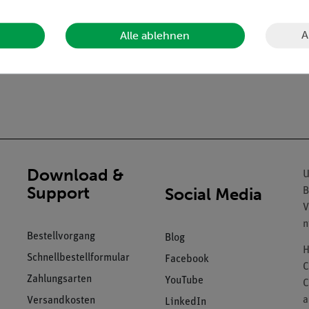
A
Alle ablehnen
Download &
U
Support
Social Media
B
V
n
Bestellvorgang
Blog
H
Schnellbestellformular
Facebook
C
Zahlungsarten
YouTube
C
a
Versandkosten
LinkedIn