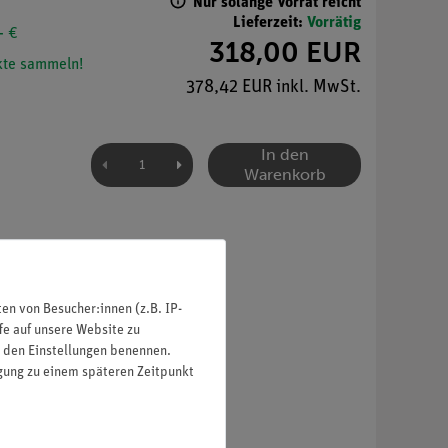
Nur solange Vorrat reicht
Lieferzeit:
Vorrätig
- €
318,00 EUR
te sammeln!
378,42 EUR inkl. MwSt.
In den
Warenkorb
n von Besucher:innen (z.B. IP-
fe auf unsere Website zu
in den Einstellungen benennen.
igung zu einem späteren Zeitpunkt