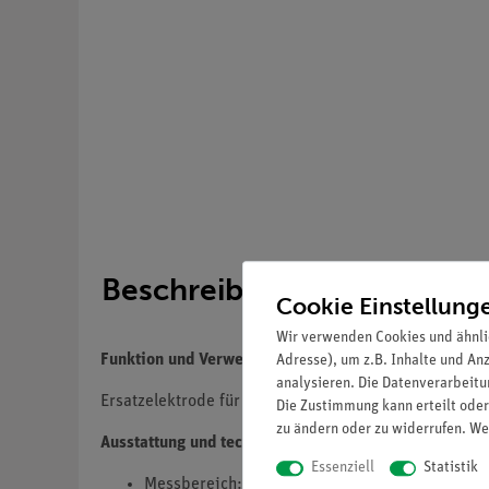
Beschreibung
Cookie Einstellung
Wir verwenden Cookies und ähnli
Funktion und Verwendung
Adresse), um z.B. Inhalte und An
analysieren. Die Datenverarbeitun
Ersatzelektrode für die Nutzung mit dem Sensor Cob
Die Zustimmung kann erteilt oder
zu ändern oder zu widerrufen. We
Ausstattung und technische Daten
Essenziell
Statistik
Messbereich: 1,8 ... 3550 mg/l