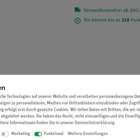
Versandkostenfrei ab 300,
Sie können bis zu
318
Punk
en
che Technologien auf unserer Website und verarbeiten personenbezogene Date
zeigen zu personalisieren, Medien von Drittanbietern einzubinden oder Zugrif
g erfolgt erst durch gesetzte Cookies. Wir teilen Daten mit Dritten, die wir 
ra SMARTsense Chloride Ion.
 abgelehnt werden. Sie haben das Recht, nicht einzuwilligen und die Einwill
itere Informationen finden Sie in unserer
Daten­schutz­erklärung
.
Marketing
Funktional
Weitere Einstellungen