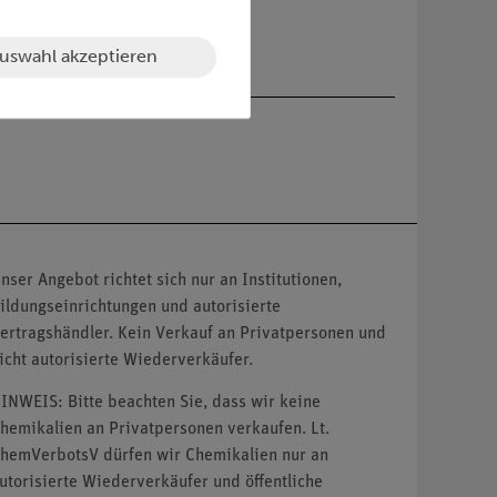
uswahl akzeptieren
nser Angebot richtet sich nur an Institutionen,
ildungseinrichtungen und autorisierte
ertragshändler. Kein Verkauf an Privatpersonen und
icht autorisierte Wiederverkäufer.
INWEIS: Bitte beachten Sie, dass wir keine
hemikalien an Privatpersonen verkaufen. Lt.
hemVerbotsV dürfen wir Chemikalien nur an
utorisierte Wiederverkäufer und öffentliche