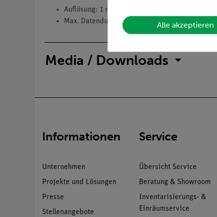
Auflösung: 1 mg/l
Max. Datendurchsatzrate: 10 Hz
Alle akzeptieren
Media / Downloads
Informationen
Service
Unternehmen
Übersicht Service
Projekte und Lösungen
Beratung & Showroom
Presse
Inventarisierungs- &
Einräumservice
Stellenangebote