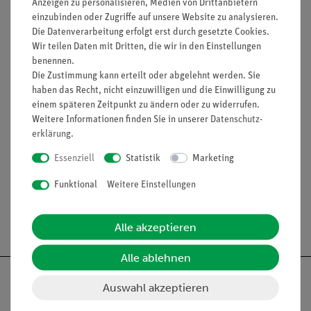
Anzeigen zu personalisieren, Medien von Drittanbietern
Ersatzkomponenten
einzubinden oder Zugriffe auf unsere Website zu analysieren.
Ersatzteilset Elektronik
(Art.-Nr. 14030-12) – elektronische
Die Datenverarbeitung erfolgt erst durch gesetzte Cookies.
Ersatzkomponenten
Wir teilen Daten mit Dritten, die wir in den Einstellungen
Ersatzteilset Antrieb/Pneumatik
(Art.-Nr. 14030-13) –
dieses Set
benennen.
Lehrerset
(Art.-Nr. 14030-88) – für die Ausbildungsleitung
Die Zustimmung kann erteilt oder abgelehnt werden. Sie
Einsatzzweck: Austausch von Antriebselementen (Schrittmotoren der Achsen) und
haben das Recht, nicht einzuwilligen und die Einwilligung zu
pneumatischen Komponenten (u. a. des Schalengreifers), um die volle
einem späteren Zeitpunkt zu ändern oder zu widerrufen.
Funktionsfähigkeit im Ausbildungsbetrieb aufrechtzuerhalten.
Weitere Informationen finden Sie in unserer
Daten­schutz­
Voraussetzung:
Materialsatz Mechanik/Elektronik Modell 3 (Art.-Nr. 14030-10).
erklärung
.
Essenziell
Statistik
Marketing
Funktional
Weitere Einstellungen
Versandkostenfrei ab 300,- €
Alle akzeptieren
Alle ablehnen
Auswahl akzeptieren